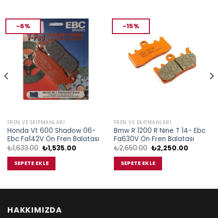
-6%
-15%
FREN VE EKIPMANLARI
FREN VE EKIPMANLARI
Honda Vt 600 Shadow 06-
Bmw R 1200 R Nıne T 14- Ebc
Ebc Fa142V Ön Fren Balatası
Fa630V Ön Fren Balatası
Orijinal
Şu
Orijinal
Şu
₺
1,633.00
₺
1,535.00
₺
2,650.00
₺
2,250.00
fiyat:
andaki
fiyat:
andaki
₺1,633.00.
fiyat:
₺2,650.00.
fiyat:
SEPETE EKLE
SEPETE EKLE
00.
₺1,535.00.
₺2,250.0
HAKKIMIZDA