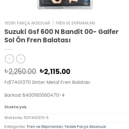
YEDEK PARÇA AKSESUAR
/
FREN VE EKIPMANLARI
Suzuki Gsf 600 N Bandit 00- Galfer
Sol Ön Fren Balatası
Orijinal
Şu
2,250.00
2,115.00
₺
₺
fiyat:
andaki
Fd174G1370 Sinter Metal Fren Balatası
₺2,250.00.
fiyat:
₺2,115.00.
Barkod: 8400160060470-4
Stokta yok
Stok kodu:
FD174G1370-5
Kategoriler:
Fren ve Ekipmanları
,
Yedek Parça Aksesuar