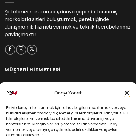
Şirketimizin ana amacı, dünya çapında tanınmış
markalarla sizleri buluşturmak, gerektiğinde
danışmanlık hizmeti vermek ve teknik tecrübelerimizi
paylaşmaktır.
MÜŞTERİ HİZMETLERİ
İptal ve İade Koşulları
Onayı Yönet
Kargo ve Teslimat
En iyi deneyimleri sunmak için, cihaz bilgilerini saklamak ve/veya
Kişisel Verilerin Korunması
bunlara erişmek amacıyla çerezler gibi teknolojiler kullanıyoruz. Bu
teknolojilere izin vermek, bu sitedeki tarama davranışı veya
Mesafeli Satış Sözleşmesi
benzersiz kimlikler gibi verileri işlememize izin verecektir. Onay
vermemek veya onayı geri çekmek, belirli özellikleri ve işlevleri
olumsuz etkileyebilir.