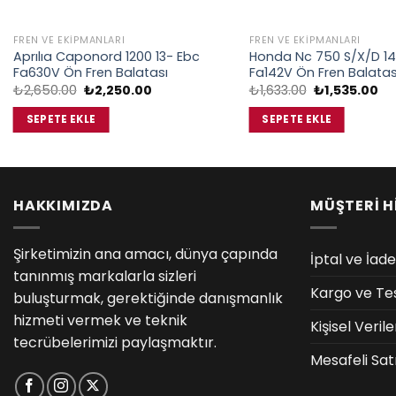
FREN VE EKIPMANLARI
FREN VE EKIPMANLARI
Aprılıa Caponord 1200 13- Ebc
Honda Nc 750 S/X/D 14
Fa630V Ön Fren Balatası
Fa142V Ön Fren Balatas
Orijinal
Şu
Orijinal
Şu
₺
2,650.00
₺
2,250.00
₺
1,633.00
₺
1,535.00
fiyat:
andaki
fiyat:
an
₺2,650.00.
fiyat:
₺1,633.00.
fiy
SEPETE EKLE
SEPETE EKLE
₺2,250.00.
₺1
HAKKIMIZDA
MÜŞTERİ H
Şirketimizin ana amacı, dünya çapında
İptal ve İade
tanınmış markalarla sizleri
Kargo ve Te
buluşturmak, gerektiğinde danışmanlık
hizmeti vermek ve teknik
Kişisel Veri
tecrübelerimizi paylaşmaktır.
Mesafeli Sat