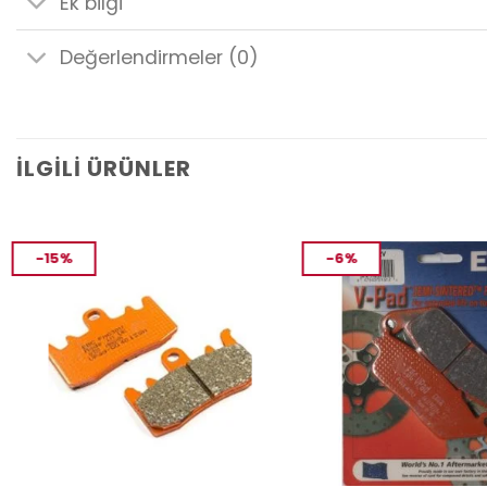
Ek bilgi
Değerlendirmeler (0)
İLGILI ÜRÜNLER
-15%
-6%