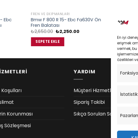
FREN VE EKIPMANLARI
FREN VE EKIP
- Ebc
Bmw F 800 R 15- Ebc Fa630V Ön
Bmw C 600 
ı
Fren Balatası
Ön Fren Ba
Orijinal
Şu
O
₺
2,650.00
₺
2,250.00
₺
1,633.00
daki
fiyat:
andaki
f
En iyi dene
at:
₺2,650.00.
fiyat:
₺
SEPETE EKLE
SEPETE EK
erişmek amac
,535.00.
₺2,250.00.
vermek, bu 
işlememize 
özellikleri v
İZMETLERİ
YARDIM
Fonksiy
 Koşulları
Müşteri Hizmetleri
İstatistik
slimat
Sipariş Takibi
lerin Korunması
Sıkça Sorulan Sorular
Pazarla
ış Sözleşmesi
KA