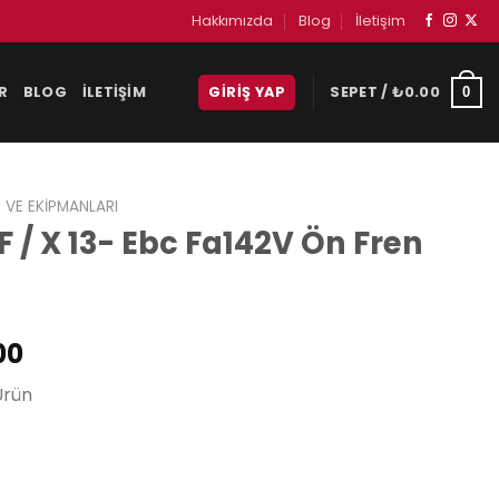
Hakkımızda
Blog
İletişim
R
BLOG
İLETIŞIM
GIRIŞ YAP
SEPET /
₺
0.00
0
 VE EKIPMANLARI
 / X 13- Ebc Fa142V Ön Fren
Şu
00
andaki
Ürün
00.
fiyat:
₺1,535.00.