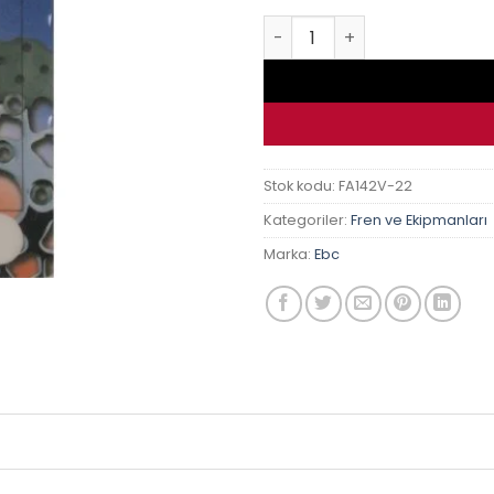
Honda Cb 500 F / X 13- Ebc 
Stok kodu:
FA142V-22
Kategoriler:
Fren ve Ekipmanları
Marka:
Ebc