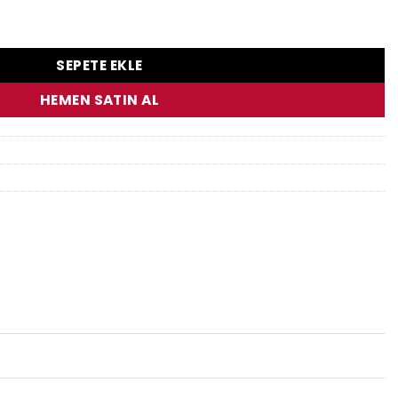
Fa142V Ön Fren Balatası adet
SEPETE EKLE
HEMEN SATIN AL