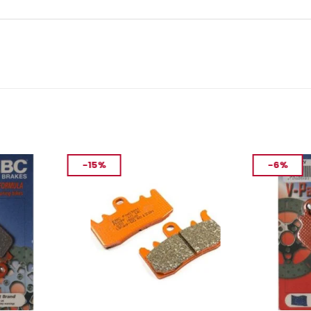
-15%
-6%