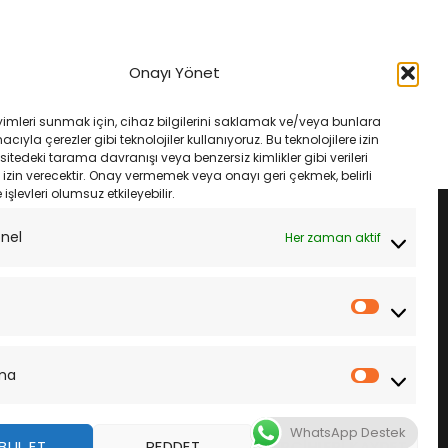
MANLARI
FREN VE EKIPMANLARI
Sport 12- Ebc Fa142V
Bmw R 1200 Rt Lc 14- Ebc Fa630V
Onayı Yönet
latası
Ön Fren Balatası
rijinal
Şu
Orijinal
Şu
₺
1,535.00
₺
2,650.00
₺
2,250.00
iyat:
andaki
fiyat:
andaki
yimleri sunmak için, cihaz bilgilerini saklamak ve/veya bunlara
1,633.00.
fiyat:
₺2,650.00.
fiyat:
LE
SEPETE EKLE
ıyla çerezler gibi teknolojiler kullanıyoruz. Bu teknolojilere izin
₺1,535.00.
₺2,250.00.
sitedeki tarama davranışı veya benzersiz kimlikler gibi verileri
izin verecektir. Onay vermemek veya onayı geri çekmek, belirli
e işlevleri olumsuz etkileyebilir.
onel
Her zaman aktif
İstatistik
ma
Pazarla
WhatsApp Destek
BUL ET
REDDET
TERCIHLERI KAYDET