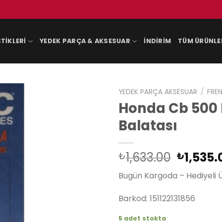
TIKLERI
YEDEK PARÇA & AKSESUAR
İNDIRIM
TÜM ÜRÜNLE
YEDEK PARÇA AKSESUAR
/
FREN
Honda Cb 500 F
Balatası
Orijinal
1,633.00
1,535.
₺
₺
fiyat:
Bugün Kargoda – Hediyeli 
₺1,633.
Barkod: 151122131856
5 adet stokta