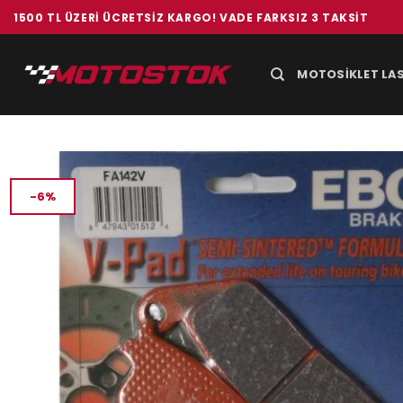
İçeriğe
1500 TL ÜZERI ÜCRETSIZ KARGO! VADE FARKSIZ 3 TAKSIT
atla
MOTOSIKLET LAS
-6%