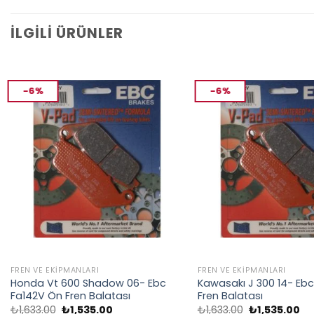
İLGILI ÜRÜNLER
-6%
-6%
FREN VE EKIPMANLARI
FREN VE EKIPMANLARI
Honda Vt 600 Shadow 06- Ebc
Kawasakı J 300 14- Eb
Fa142V Ön Fren Balatası
Fren Balatası
Orijinal
Şu
Orijinal
Şu
₺
1,633.00
₺
1,535.00
₺
1,633.00
₺
1,535.00