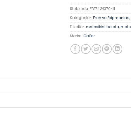
Stok kodu:
FD174G1370-11
Kategoriler:
Fren ve Ekipmanları
,
Etiketler:
motosiklet balata
,
motos
Marka:
Galfer