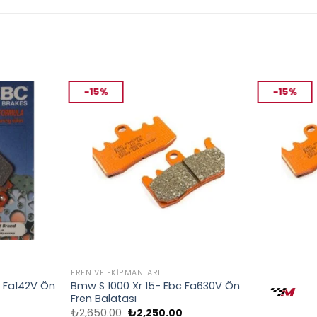
-15%
-15%
FREN VE EKIPMANLARI
FREN VE EKIP
c Fa142V Ön
Bmw S 1000 Xr 15- Ebc Fa630V Ön
Ebc Fa630V
Fren Balatası
Balatası
Orijinal
Şu
₺
2,650.00
₺
2,250.00
₺
2,650.00