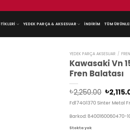
TIKLERI
YEDEK PARÇA & AKSESUAR
İNDIRIM
TÜM ÜRÜNLE
YEDEK PARÇA AKSESUAR
/
FREN
Kawasaki Vn 15
Fren Balatası
Orijina
2,250.00
2,115.
₺
₺
fiyat:
Fd174G1370 Sinter Metal F
₺2,250
Barkod: 8400160060470-1
Stokta yok