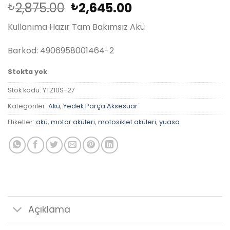
Orijinal
Şu
2,875.00
2,645.00
₺
₺
fiyat:
andaki
Kullanıma Hazır Tam Bakımsız Akü
₺2,875.00.
fiyat:
₺2,645.00.
Barkod: 4906958001464-2
Stokta yok
Stok kodu:
YTZ10S-27
Kategoriler:
Akü
,
Yedek Parça Aksesuar
Etiketler:
akü
,
motor aküleri
,
motosiklet aküleri
,
yuasa
Açıklama