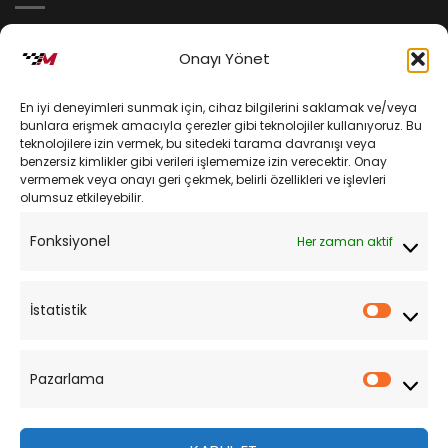
İptal ve İade Koşulları
Onayı Yönet
Kargo ve Teslimat
En iyi deneyimleri sunmak için, cihaz bilgilerini saklamak ve/veya
Kişisel Verilerin Korunması
bunlara erişmek amacıyla çerezler gibi teknolojiler kullanıyoruz. Bu
teknolojilere izin vermek, bu sitedeki tarama davranışı veya
Mesafeli Satış Sözleşmesi
benzersiz kimlikler gibi verileri işlememize izin verecektir. Onay
vermemek veya onayı geri çekmek, belirli özellikleri ve işlevleri
olumsuz etkileyebilir.
YARDIM
Fonksiyonel
Her zaman aktif
Müşteri Hizmetleri
Sipariş Takibi
İstatistik
İstatist
Sıkça Sorulan Sorular
Pazarlama
Pazarl