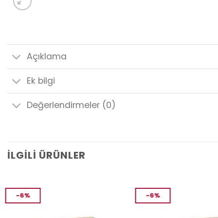
Açıklama
Ek bilgi
Değerlendirmeler (0)
İLGILI ÜRÜNLER
-6%
-6%