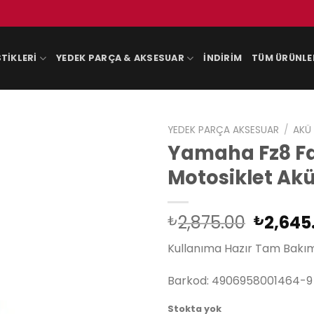
TIKLERI
YEDEK PARÇA & AKSESUAR
İNDIRIM
TÜM ÜRÜNLE
YEDEK PARÇA AKSESUAR
/
AKÜ
Yamaha Fz8 Fa
Motosiklet Ak
Orijina
2,875.00
2,645
₺
₺
fiyat:
Kullanıma Hazır Tam Bakım
₺2,875
Barkod: 4906958001464-9
Stokta yok