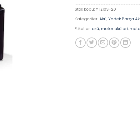
Stok kodu:
YTZ10S-20
Kategoriler:
Akü
,
Yedek Parça A
Etiketler:
akü
,
motor aküleri
,
motos