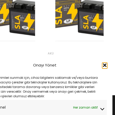
AKÜ
10 R Ninja 11- LP
Honda Cbr 125 07 LP Landport
TZ7S SLA LTZ7-S 12V
YTZ7S SLA LTZ7-S 12V 6Ah
Onayı Yönet
Orijinal
Şu
₺
3,985.00
₺
3,745.00
fiyat:
andaki
Orijinal
Şu
₺
3,745.00
₺3,985.00.
fiyat:
fiyat:
andaki
SEPETE EKLE
yimleri sunmak için, cihaz bilgilerini saklamak ve/veya bunlara
₺3,745.00.
₺3,985.00.
fiyat:
LE
ıyla çerezler gibi teknolojiler kullanıyoruz. Bu teknolojilere izin
₺3,745.00.
sitedeki tarama davranışı veya benzersiz kimlikler gibi verileri
izin verecektir. Onay vermemek veya onayı geri çekmek, belirli
e işlevleri olumsuz etkileyebilir.
onel
Her zaman aktif