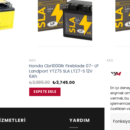
AKÜ
AKÜ
Honda Cbr1000Rr Fireblade 07- LP
Kawasakı Zx
Landport YTZ7S SLA LTZ7-S 12V
Landport Y
daki
6Ah
6Ah
at:
Orijinal
Şu
₺
3,985.00
₺
3,745.00
₺
3,985.00
,410.00.
fiyat:
andaki
En iyi dene
₺3,985.00.
fiyat:
SEPETE EKLE
SEPETE EK
erişmek amac
₺3,745.00.
vermek, bu 
işlememize 
özellikleri v
İZMETLERİ
YARDIM
Fonksiy