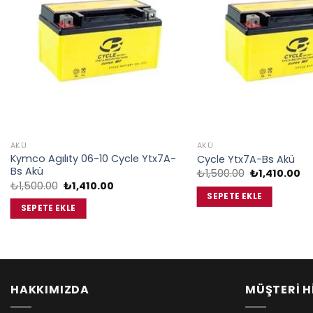
AKÜ
AKÜ
Kymco Agılıty 06-10 Cycle Ytx7A-
Cycle Ytx7A-Bs Akü
Bs Akü
Orijinal
Şu
₺
1,500.00
₺
1,410.00
fiyat:
an
Orijinal
Şu
₺
1,500.00
₺
1,410.00
₺1,500.00.
fiy
fiyat:
andaki
SEPETE EKLE
₺1
₺1,500.00.
fiyat:
SEPETE EKLE
₺1,410.00.
HAKKIMIZDA
MÜŞTERİ H