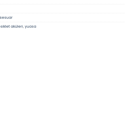
ksesuar
iklet aküleri
,
yuasa