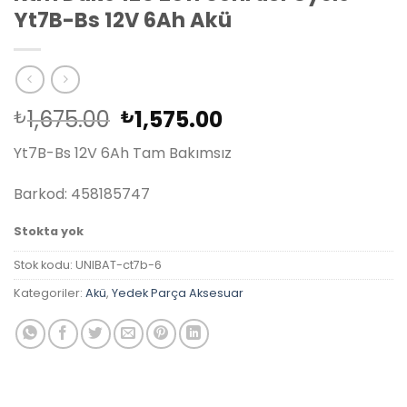
Yt7B-Bs 12V 6Ah Akü
Orijinal
Şu
1,675.00
1,575.00
₺
₺
fiyat:
andaki
Yt7B-Bs 12V 6Ah Tam Bakımsız
₺1,675.00.
fiyat:
₺1,575.00.
Barkod: 458185747
Stokta yok
Stok kodu:
UNIBAT-ct7b-6
Kategoriler:
Akü
,
Yedek Parça Aksesuar