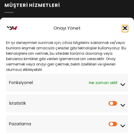
MÜŞTERİ HİZMETLERİ
İptal ve İade Koşulları
Onayı Yönet
Kargo ve Teslimat
En iyi deneyimleri sunmak için, cihaz bilgilerini saklamak ve/veya
Kişisel Verilerin Korunması
bunlara erişmek amacıyla çerezler gibi teknolojiler kullanıyoruz. Bu
teknolojilere izin vermek, bu sitedeki tarama davranışı veya
Mesafeli Satış Sözleşmesi
benzersiz kimlikler gibi verileri işlememize izin verecektir. Onay
vermemek veya onayı geri çekmek, belirli özellikleri ve işlevleri
olumsuz etkileyebilir.
YARDIM
Fonksiyonel
Her zaman aktif
Müşteri Hizmetleri
Sipariş Takibi
İstatistik
İstatist
Sıkça Sorulan Sorular
Pazarlama
Pazarl