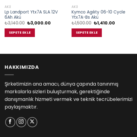
AKÜ
AKÜ
Lp Landport Ytx7A SLA 12V
Kymco Agılıty 06-10 Cycle
6Ah Akü
Ytx7A-Bs Akü
Orijinal
Şu
Orijinal
Şu
₺
3,140.00
₺
3,000.00
₺
1,500.00
₺
1,410.00
fiyat:
andaki
fiyat:
andaki
₺3,140.00.
fiyat:
₺1,500.00.
fiyat:
SEPETE EKLE
SEPETE EKLE
₺3,000.00.
₺1,410.00.
00.
HAKKIMIZDA
Şirketimizin ana amacı, dünya çapında tanınmış
markalarla sizleri buluşturmak, gerektiğinde
danışmanlık hizmeti vermek ve teknik tecrübelerimizi
paylaşmaktır.