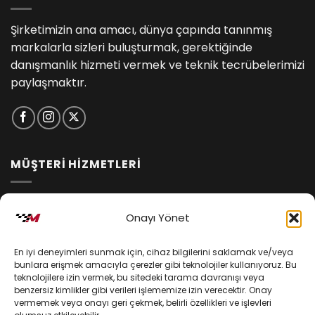
Şirketimizin ana amacı, dünya çapında tanınmış
markalarla sizleri buluşturmak, gerektiğinde
danışmanlık hizmeti vermek ve teknik tecrübelerimizi
paylaşmaktır.
MÜŞTERİ HİZMETLERİ
İptal ve İade Koşulları
Onayı Yönet
Kargo ve Teslimat
En iyi deneyimleri sunmak için, cihaz bilgilerini saklamak ve/veya
Kişisel Verilerin Korunması
bunlara erişmek amacıyla çerezler gibi teknolojiler kullanıyoruz. Bu
teknolojilere izin vermek, bu sitedeki tarama davranışı veya
Mesafeli Satış Sözleşmesi
benzersiz kimlikler gibi verileri işlememize izin verecektir. Onay
vermemek veya onayı geri çekmek, belirli özellikleri ve işlevleri