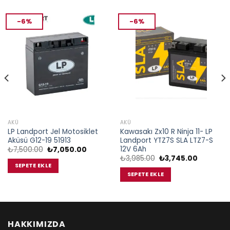
-6%
-6%
AKÜ
AKÜ
LP Landport Jel Motosiklet
Kawasakı Zx10 R Ninja 11- LP
Aküsü G12-19 51913
Landport YTZ7S SLA LTZ7-S
12V 6Ah
Orijinal
Şu
₺
7,500.00
₺
7,050.00
fiyat:
andaki
Orijinal
Şu
₺
3,985.00
₺
3,745.00
₺7,500.00.
fiyat:
fiyat:
andaki
SEPETE EKLE
₺7,050.00.
₺3,985.00.
fiyat:
SEPETE EKLE
00.
₺3,745.0
HAKKIMIZDA