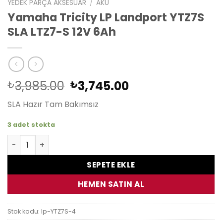
YEDEK PARÇA AKSESUAR
/
AKÜ
Yamaha Tricity LP Landport YTZ7S
SLA LTZ7-S 12V 6Ah
Orijinal
Şu
3,985.00
3,745.00
₺
₺
fiyat:
andaki
SLA Hazır Tam Bakımsız
₺3,985.00.
fiyat:
₺3,745.00.
3 adet stokta
Yamaha Tricity LP Landport YTZ7S SLA LTZ7-S 12V 6Ah ad
SEPETE EKLE
HEMEN SATIN AL
Stok kodu:
lp-YTZ7S-4