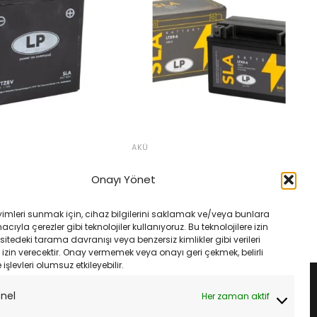
AKÜ
t Motosiklet Aküsü
LP Landport Ytx9-Sla Ltx9-4 12V
12V 7Ah
8Ah Motosiklet Aküsü
Onayı Yönet
Orijinal
Şu
Orijinal
Şu
₺
4,205.00
₺
3,750.00
₺
3,525.00
fiyat:
andaki
fiyat:
andaki
₺4,475.00.
fiyat:
₺3,750.00.
fiyat:
LE
SEPETE EKLE
yimleri sunmak için, cihaz bilgilerini saklamak ve/veya bunlara
₺4,205.00.
₺3,525.00.
ıyla çerezler gibi teknolojiler kullanıyoruz. Bu teknolojilere izin
sitedeki tarama davranışı veya benzersiz kimlikler gibi verileri
izin verecektir. Onay vermemek veya onayı geri çekmek, belirli
e işlevleri olumsuz etkileyebilir.
onel
Her zaman aktif