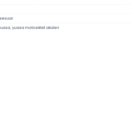
ksesuar
yuasa
,
yuasa motosiklet aküleri