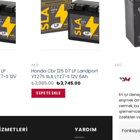
AKÜ
AKÜ
 LP
Honda Cbr 125 07 LP Landport
LP Landpor
7-S 12V
YTZ7S SLA LTZ7-S 12V 6Ah
YTZ8V SLA 
Orijinal
Şu
₺
3,985.00
₺
3,745.00
₺
4,475.00
fiyat:
andaki
u
₺3,985.00.
fiyat:
ndaki
SEPETE EKLE
SEPETE EK
En iyi dene
₺3,745.00.
iyat:
erişmek amac
3,745.00.
vermek, bu 
işlememize 
özellikleri v
İZMETLERİ
YARDIM
Fonksiy