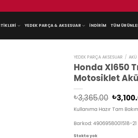
TIKLERI
YEDEK PARÇA & AKSESUAR
İNDIRIM
TÜM ÜRÜNLE
YEDEK PARÇA AKSESUAR
/
AKÜ
Honda Xl650 T
Motosiklet Ak
Orijina
3,365.00
3,100
₺
₺
fiyat:
Kullanıma Hazır Tam Bakım
₺3,365
Barkod: 4906958001518-21
Stokta yok