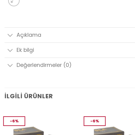
Açıklama
Ek bilgi
Değerlendirmeler (0)
İLGILI ÜRÜNLER
-6%
-6%