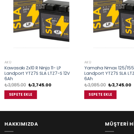
AKÜ
AKÜ
Kawasakı Zx10 R Ninja 11- LP
Yamaha Nmax 125/155
Landport YTZ7S SLA LTZ7-S 12V
Landport YTZ7S SLA LTZ
6Ah
6Ah
Orijinal
Şu
Orijinal
Ş
₺
3,985.00
₺
3,745.00
₺
3,985.00
₺
3,745.00
fiyat:
andaki
fiyat:
a
₺3,985.00.
fiyat:
₺3,985.00.
f
SEPETE EKLE
SEPETE EKLE
₺3,745.00.
₺
HAKKIMIZDA
MÜŞTERİ H