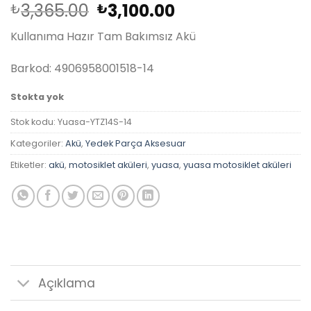
Orijinal
Şu
3,365.00
3,100.00
₺
₺
fiyat:
andaki
Kullanıma Hazır Tam Bakımsız Akü
₺3,365.00.
fiyat:
₺3,100.00.
Barkod: 4906958001518-14
Stokta yok
Stok kodu:
Yuasa-YTZ14S-14
Kategoriler:
Akü
,
Yedek Parça Aksesuar
Etiketler:
akü
,
motosiklet aküleri
,
yuasa
,
yuasa motosiklet aküleri
Açıklama