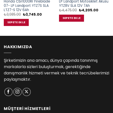
Honda Cbr1000Rr Fireblade
LP Landport Motosiklet Aküsü
07- LP Landport YTZ7S SLA
YTZ8V SLA 12V 7Ah
LTZ7-S 12V 6Ah
Orijinal
Şu
₺
4,475.00
₺
4,205.00
fiyat:
andaki
Orijinal
Şu
₺
3,985.00
₺
3,745.00
₺4,475.00.
fiyat:
fiyat:
andaki
SEPETE EKLE
₺4,205.0
₺3,985.00.
fiyat:
SEPETE EKLE
.
₺3,745.00.
HAKKIMIZDA
Şirketimizin ana amacı, dünya çapında tanınmış
markalarla sizleri buluşturmak, gerektiğinde
danışmanlık hizmeti vermek ve teknik tecrübelerimizi
paylaşmaktır.
MÜŞTERİ HİZMETLERİ