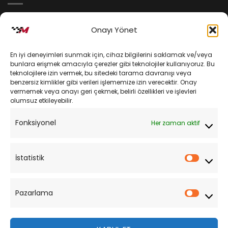
İptal ve İade Koşulları
Onayı Yönet
Kargo ve Teslimat
En iyi deneyimleri sunmak için, cihaz bilgilerini saklamak ve/veya
Kişisel Verilerin Korunması
bunlara erişmek amacıyla çerezler gibi teknolojiler kullanıyoruz. Bu
teknolojilere izin vermek, bu sitedeki tarama davranışı veya
Mesafeli Satış Sözleşmesi
benzersiz kimlikler gibi verileri işlememize izin verecektir. Onay
vermemek veya onayı geri çekmek, belirli özellikleri ve işlevleri
olumsuz etkileyebilir.
YARDIM
Fonksiyonel
Her zaman aktif
Müşteri Hizmetleri
Sipariş Takibi
İstatistik
İstatist
Sıkça Sorulan Sorular
Pazarlama
Pazarl