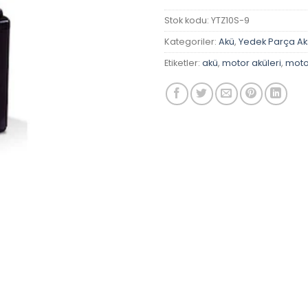
Stok kodu:
YTZ10S-9
Kategoriler:
Akü
,
Yedek Parça A
Etiketler:
akü
,
motor aküleri
,
motos