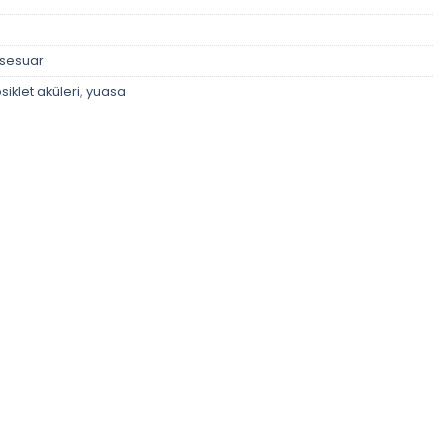
ksesuar
iklet aküleri
,
yuasa