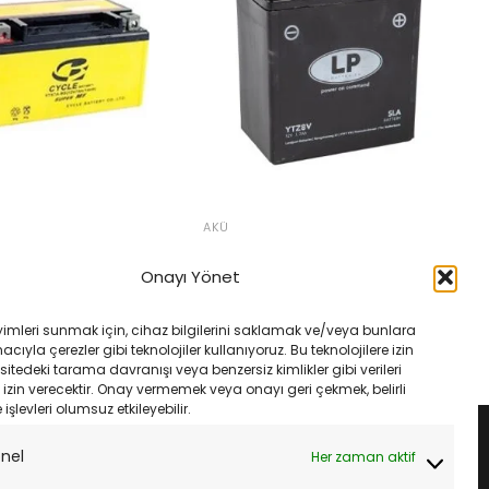
AKÜ
inja 250R 08-12 Cycle
LP Landport Motosiklet Aküsü
kü
YTZ8V SLA 12V 7Ah
Onayı Yönet
Orijinal
Şu
Orijinal
Şu
₺
1,410.00
₺
4,475.00
₺
4,205.00
fiyat:
andaki
fiyat:
andaki
₺1,500.00.
fiyat:
₺4,475.00.
fiyat:
LE
SEPETE EKLE
yimleri sunmak için, cihaz bilgilerini saklamak ve/veya bunlara
₺1,410.00.
₺4,205.00.
ıyla çerezler gibi teknolojiler kullanıyoruz. Bu teknolojilere izin
sitedeki tarama davranışı veya benzersiz kimlikler gibi verileri
izin verecektir. Onay vermemek veya onayı geri çekmek, belirli
e işlevleri olumsuz etkileyebilir.
onel
Her zaman aktif