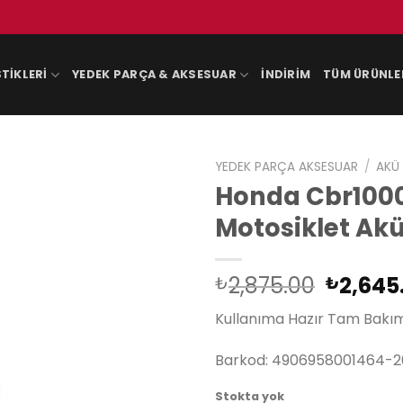
TIKLERI
YEDEK PARÇA & AKSESUAR
İNDIRIM
TÜM ÜRÜNLE
YEDEK PARÇA AKSESUAR
/
AKÜ
Honda Cbr1000
Motosiklet Ak
Orijina
2,875.00
2,645
₺
₺
fiyat:
Kullanıma Hazır Tam Bakım
₺2,875
Barkod: 4906958001464-2
Stokta yok