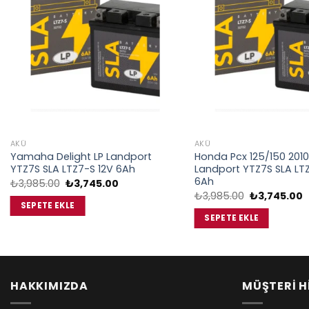
AKÜ
AKÜ
Yamaha Delight LP Landport
Honda Pcx 125/150 2010
YTZ7S SLA LTZ7-S 12V 6Ah
Landport YTZ7S SLA LTZ
6Ah
Orijinal
Şu
₺
3,985.00
₺
3,745.00
fiyat:
andaki
Orijinal
Ş
₺
3,985.00
₺
3,745.00
₺3,985.00.
fiyat:
fiyat:
a
SEPETE EKLE
₺3,745.00.
₺3,985.00.
f
SEPETE EKLE
₺
HAKKIMIZDA
MÜŞTERİ H