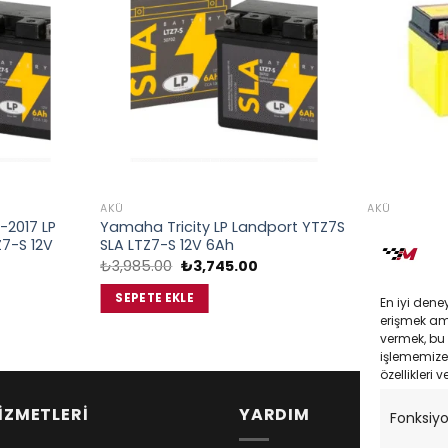
AKÜ
AKÜ
-2017 LP
Yamaha Tricity LP Landport YTZ7S
Kawasakı N
7-S 12V
SLA LTZ7-S 12V 6Ah
Ytx7A-Bs A
Orijinal
Şu
₺
3,985.00
₺
3,745.00
₺
1,500.00
fiyat:
andaki
u
₺3,985.00.
fiyat:
ndaki
SEPETE EKLE
SEPETE EK
En iyi dene
₺3,745.00.
iyat:
erişmek amac
3,745.00.
vermek, bu 
işlememize 
özellikleri v
İZMETLERİ
YARDIM
Fonksiy