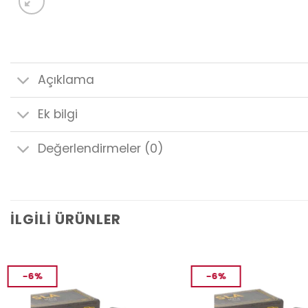
Açıklama
Ek bilgi
Değerlendirmeler (0)
İLGILI ÜRÜNLER
-6%
-6%