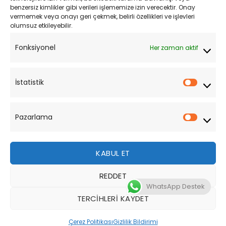
Mesafeli Satış Sözleşmesi
benzersiz kimlikler gibi verileri işlememize izin verecektir. Onay
vermemek veya onayı geri çekmek, belirli özellikleri ve işlevleri
olumsuz etkileyebilir.
YARDIM
Fonksiyonel
Her zaman aktif
Müşteri Hizmetleri
Sipariş Takibi
İstatistik
İstatist
Sıkça Sorulan Sorular
Pazarlama
Pazarl
KABUL ET
REDDET
Bu site, size daha iyi bir tarama deneyimi sunmak için
WhatsApp Destek
çerezler kullanmaktadır. Bu web sitesinde gezinerek,
TERCIHLERI KAYDET
çerez kullanımımızı kabul etmiş olursunuz.
Tüm Hakları Saklıdır 2026 ©
MotoStok
Tasarım
WordPress
Çerez Politikası
Gizlilik Bildirimi
DAHA FAZLA BILGI
KABUL ET