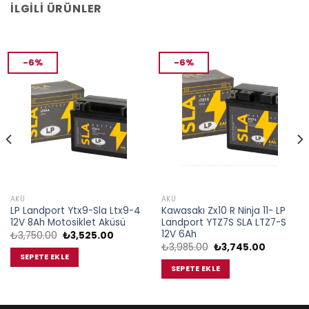
İLGILI ÜRÜNLER
-6%
-6%
AKÜ
AKÜ
LP Landport Ytx9-Sla Ltx9-4
Kawasakı Zx10 R Ninja 11- LP
12V 8Ah Motosiklet Aküsü
Landport YTZ7S SLA LTZ7-S
12V 6Ah
Orijinal
Şu
₺
3,750.00
₺
3,525.00
fiyat:
andaki
Orijinal
Şu
₺
3,985.00
₺
3,745.00
₺3,750.00.
fiyat:
fiyat:
andaki
SEPETE EKLE
₺3,525.00.
₺3,985.00.
fiyat:
SEPETE EKLE
00.
₺3,745.0