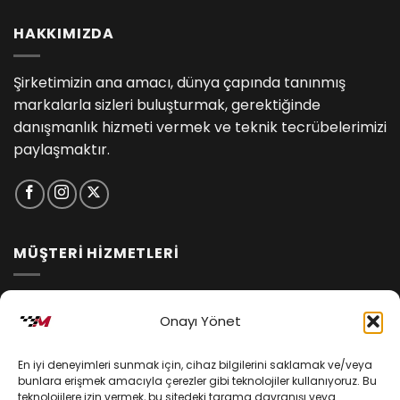
HAKKIMIZDA
Şirketimizin ana amacı, dünya çapında tanınmış
markalarla sizleri buluşturmak, gerektiğinde
danışmanlık hizmeti vermek ve teknik tecrübelerimizi
paylaşmaktır.
MÜŞTERİ HİZMETLERİ
İptal ve İade Koşulları
Onayı Yönet
Kargo ve Teslimat
En iyi deneyimleri sunmak için, cihaz bilgilerini saklamak ve/veya
Kişisel Verilerin Korunması
bunlara erişmek amacıyla çerezler gibi teknolojiler kullanıyoruz. Bu
teknolojilere izin vermek, bu sitedeki tarama davranışı veya