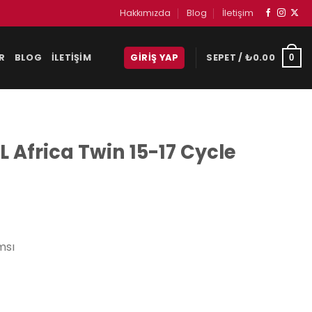
Hakkımızda
Blog
İletişim
R
BLOG
İLETIŞIM
GIRIŞ YAP
SEPET /
₺
0.00
0
 Africa Twin 15-17 Cycle
msı