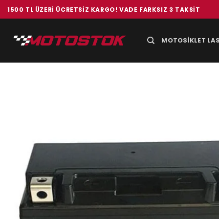
İçeriğe
1500 TL ÜZERI ÜCRETSIZ KARGO! VADE FARKSIZ 3 TAKSIT
atla
MOTOSIKLET LAS