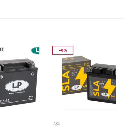
-6%
AKÜ