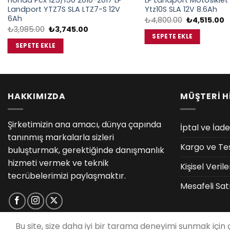
Honda Pcx 125/150 2010-2017 LP
LP Landport Motosiklet
Landport YTZ7S SLA LTZ7-S 12V
Ytz10S SLA 12V 8.6Ah
6Ah
Orijinal
Ş
₺
4,800.00
₺
4,515.00
fiyat:
a
Orijinal
Şu
₺
3,985.00
₺
3,745.00
₺4,800.00.
fi
fiyat:
andaki
SEPETE EKLE
₺
₺3,985.00.
fiyat:
SEPETE EKLE
₺3,745.00.
HAKKIMIZDA
MÜŞTERİ H
Şirketimizin ana amacı, dünya çapında
İptal ve İade
tanınmış markalarla sizleri
Kargo ve Te
buluşturmak, gerektiğinde danışmanlık
hizmeti vermek ve teknik
Kişisel Veri
tecrübelerimizi paylaşmaktır.
Mesafeli Sat
Bu site, size daha iyi bir tarama deneyimi sunmak için