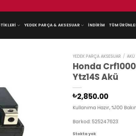
TIKLERI
YEDEK PARÇA & AKSESUAR
İNDIRIM
TÜM ÜRÜNLE
YEDEK PARÇA AKSESUAR
/
AKÜ
Honda Crf1000L
Ytz14S Akü
2,850.00
₺
Kullanıma Hazır, %100 Bakı
Barkod: 525247623
Stokta yok