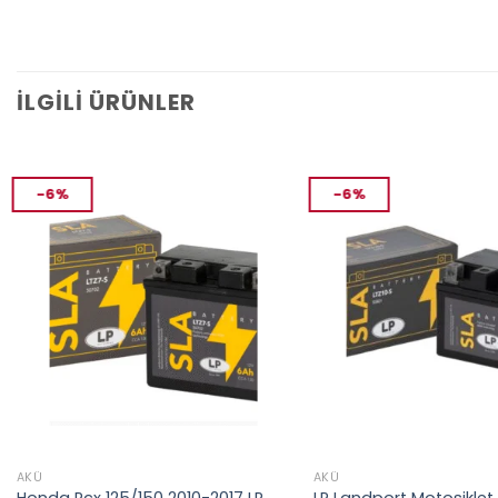
İLGILI ÜRÜNLER
-6%
-6%
AKÜ
AKÜ