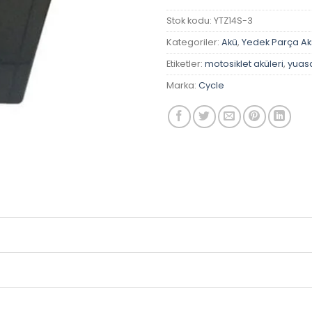
Stok kodu:
YTZ14S-3
Kategoriler:
Akü
,
Yedek Parça A
Etiketler:
motosiklet aküleri
,
yuasa
Marka:
Cycle