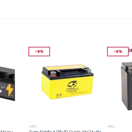
-6%
-6%
AKÜ
AKÜ