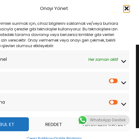
t Motosiklet Aküsü
Yamaha Tricity LP Landport YTZ7S
tx14-4 12V 12Ah
SLA LTZ7-S 12V 6Ah
Onayı Yönet
Orijinal
Şu
Orijinal
Şu
₺
4,985.00
₺
3,985.00
₺
3,745.00
fiyat:
andaki
fiyat:
andaki
₺5,300.00.
fiyat:
₺3,985.00.
fiyat:
LE
SEPETE EKLE
yimleri sunmak için, cihaz bilgilerini saklamak ve/veya bunlara
₺4,985.00.
₺3,745.00.
ıyla çerezler gibi teknolojiler kullanıyoruz. Bu teknolojilere izin
sitedeki tarama davranışı veya benzersiz kimlikler gibi verileri
izin verecektir. Onay vermemek veya onayı geri çekmek, belirli
e işlevleri olumsuz etkileyebilir.
onel
Her zaman aktif
İstatistik
ma
Pazarla
WhatsApp Destek
BUL ET
REDDET
TERCIHLERI KAYDET
z
Çerez Politikası
Gizlilik Bildirimi