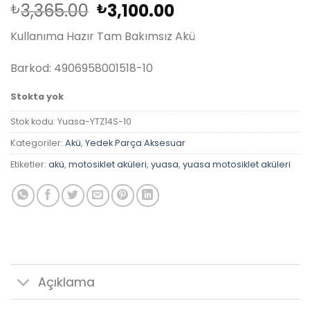
Orijinal
Şu
3,365.00
3,100.00
₺
₺
fiyat:
andaki
Kullanıma Hazır Tam Bakımsız Akü
₺3,365.00.
fiyat:
₺3,100.00.
Barkod: 4906958001518-10
Stokta yok
Stok kodu:
Yuasa-YTZ14S-10
Kategoriler:
Akü
,
Yedek Parça Aksesuar
Etiketler:
akü
,
motosiklet aküleri
,
yuasa
,
yuasa motosiklet aküleri
Açıklama