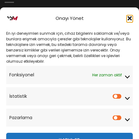
İptal ve İade Koşulları
Onayı Yönet
Kargo ve Teslimat
En iyi deneyimleri sunmak için, cihaz bilgilerini saklamak ve/veya
Kişisel Verilerin Korunması
bunlara erişmek amacıyla çerezler gibi teknolojiler kullanıyoruz. Bu
teknolojilere izin vermek, bu sitedeki tarama davranışı veya
Mesafeli Satış Sözleşmesi
benzersiz kimlikler gibi verileri işlememize izin verecektir. Onay
vermemek veya onayı geri çekmek, belirli özellikleri ve işlevleri
olumsuz etkileyebilir.
YARDIM
Fonksiyonel
Her zaman aktif
Müşteri Hizmetleri
Sipariş Takibi
İstatistik
İstatist
Sıkça Sorulan Sorular
Pazarlama
Pazarl