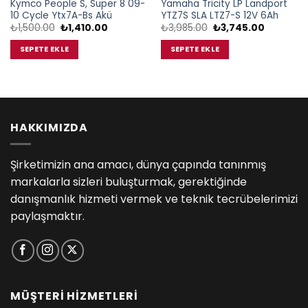
Kymco People S, Super 8 09-
Yamaha Tricity LP Landport
10 Cycle Ytx7A-Bs Akü
YTZ7S SLA LTZ7-S 12V 6Ah
Orijinal
Şu
Orijinal
Şu
₺
1,500.00
₺
1,410.00
₺
3,985.00
₺
3,745.00
fiyat:
andaki
fiyat:
andaki
₺1,500.00.
fiyat:
₺3,985.00.
fiyat:
SEPETE EKLE
SEPETE EKLE
₺1,410.00.
₺3,745.0
00.
HAKKIMIZDA
Şirketimizin ana amacı, dünya çapında tanınmış
markalarla sizleri buluşturmak, gerektiğinde
danışmanlık hizmeti vermek ve teknik tecrübelerimizi
paylaşmaktır.
MÜŞTERİ HİZMETLERİ