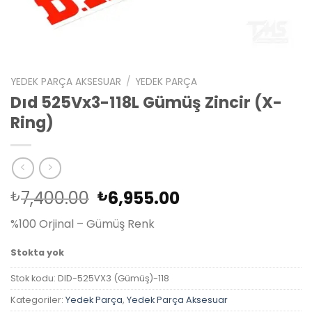
YEDEK PARÇA AKSESUAR
/
YEDEK PARÇA
Dıd 525Vx3-118L Gümüş Zincir (X-
Ring)
Orijinal
Şu
7,400.00
6,955.00
₺
₺
fiyat:
andaki
%100 Orjinal – Gümüş Renk
₺7,400.00.
fiyat:
₺6,955.00.
Stokta yok
Stok kodu:
DID-525VX3 (Gümüş)-118
Kategoriler:
Yedek Parça
,
Yedek Parça Aksesuar