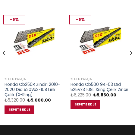
-6%
-6%
YEDEK PARÇA
YEDEK PARÇA
Honda Cb250R Zinciri 2010-
Honda Cb500 94-03 Dıd
2020 Dıd 520Vx3-108 Link
525Vx3 108L Xrıng Çelik Zincir
Çelik (X-Ring)
Orijinal
Şu
₺
6,225.00
₺
5,850.00
fiyat:
andaki
Orijinal
Şu
₺
5,320.00
₺
5,000.00
₺6,225.00.
fiyat:
fiyat:
andaki
SEPETE EKLE
₺5,850.0
₺5,320.00.
fiyat:
SEPETE EKLE
.00.
₺5,000.00.