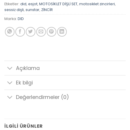
Etiketler:
did
,
esjot
,
MOTOSİKLET DİŞLİ SET
,
motosiklet zincirleri
,
sessiz dişli
,
sunstar
,
ZİNCİR
Marka:
DID
Açıklama
Ek bilgi
Değerlendirmeler (0)
İLGILI ÜRÜNLER