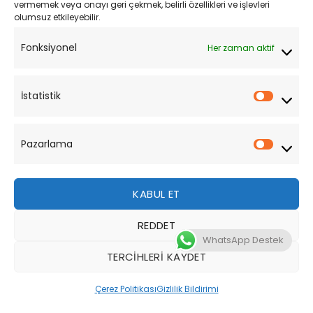
vermemek veya onayı geri çekmek, belirli özellikleri ve işlevleri
olumsuz etkileyebilir.
YARDIM
Fonksiyonel
Her zaman aktif
Müşteri Hizmetleri
Sipariş Takibi
İstatistik
İstatist
Sıkça Sorulan Sorular
Pazarlama
Pazarl
KABUL ET
REDDET
Bu site, size daha iyi bir tarama deneyimi sunmak için
WhatsApp Destek
çerezler kullanmaktadır. Bu web sitesinde gezinerek,
TERCIHLERI KAYDET
çerez kullanımımızı kabul etmiş olursunuz.
Tüm Hakları Saklıdır 2026 ©
MotoStok
Tasarım
WordPress
Çerez Politikası
Gizlilik Bildirimi
DAHA FAZLA BILGI
KABUL ET
Destek