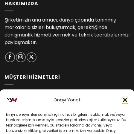
HAKKIMIZDA
Şirketimizin ana amacı, dünya çapında tanınmış
markalarla sizleri buluşturmak, gerektiğinde
danışmanlık hizmeti vermek ve teknik tecrübelerimizi
paylaşmaktır.
MÜŞTERİ HİZMETLERİ
İptal ve İade Koşulları
Onayı Yönet
Kargo ve Teslimat
En iyi deneyimleri sunmak için, cihaz bilgilerini saklamak ve/veya
Kişisel Verilerin Korunması
bunlara erişmek amacıyla çerezler gibi teknolojiler kullanıyoruz. Bu
teknolojilere izin vermek, bu sitedeki tarama davranışı veya
Mesafeli Satış Sözleşmesi
benzersiz kimlikler gibi verileri işlememize izin verecektir. Onay