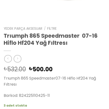
YEDEK PARÇA AKSESUAR
/
FILTRE
Trıumph 865 Speedmaster 07-16
Hiflo Hf204 Yağ Fıltresı
Orijinal
Şu
532.00
500.00
₺
₺
fiyat:
andaki
Trıumph 865 Speedmaster07-16 Hiflo Hf204 Yağ
₺532.00.
fiyat:
Fıltresı
₺500.00.
Barkod: 824225110425-11
3 adet stokta