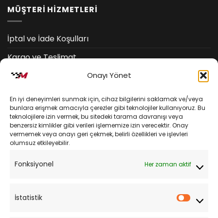
MÜŞTERİ HİZMETLERİ
İptal ve İade Koşulları
Kargo ve Teslimat
Onayı Yönet
Kişisel Verilerin Korunması
Mesafeli Satış Sözleşmesi
En iyi deneyimleri sunmak için, cihaz bilgilerini saklamak ve/veya
bunlara erişmek amacıyla çerezler gibi teknolojiler kullanıyoruz. Bu
teknolojilere izin vermek, bu sitedeki tarama davranışı veya
YARDIM
benzersiz kimlikler gibi verileri işlememize izin verecektir. Onay
vermemek veya onayı geri çekmek, belirli özellikleri ve işlevleri
olumsuz etkileyebilir.
Müşteri Hizmetleri
Fonksiyonel
Her zaman aktif
Sipariş Takibi
Sıkça Sorulan Sorular
İstatistik
İstatist