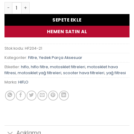
Trıumph 865 Speedmaster 07-16 Hiflo Hf204 Yağ Fıltresı
SEPETE EKLE
HEMEN SATIN AL
Stok kodu:
HF204-21
Kategoriler:
Filtre
,
Yedek Parça Aksesuar
Etiketler:
hiflo
,
hiflo filtre
,
motosiklet filtreleri
,
motosiklet hava
filtresi
,
motosiklet yağ filtreleri
,
scooter hava filtreleri
,
yağ filtresi
Marka:
HIFLO
Açıklama