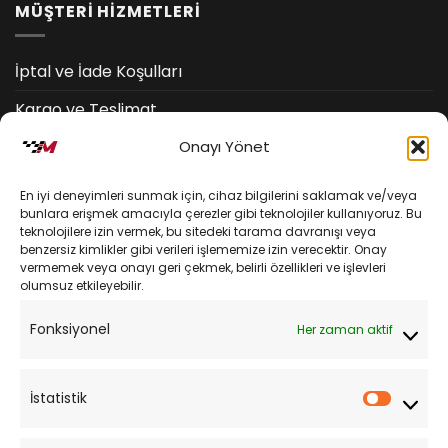
MÜŞTERİ HİZMETLERİ
İptal ve İade Koşulları
Kargo ve Teslimat
Onayı Yönet
Kişisel Verilerin Korunması
Mesafeli Satış Sözleşmesi
En iyi deneyimleri sunmak için, cihaz bilgilerini saklamak ve/veya
bunlara erişmek amacıyla çerezler gibi teknolojiler kullanıyoruz. Bu
teknolojilere izin vermek, bu sitedeki tarama davranışı veya
YARDIM
benzersiz kimlikler gibi verileri işlememize izin verecektir. Onay
vermemek veya onayı geri çekmek, belirli özellikleri ve işlevleri
olumsuz etkileyebilir.
Müşteri Hizmetleri
Fonksiyonel
Her zaman aktif
Sipariş Takibi
Sıkça Sorulan Sorular
İstatistik
İstatist