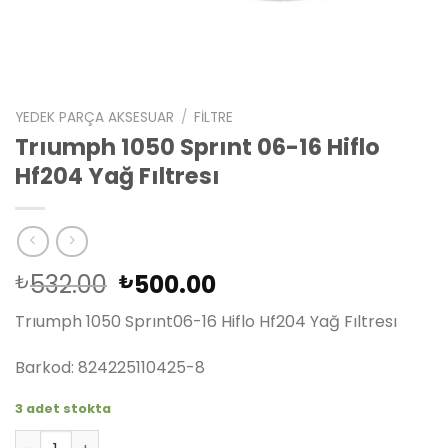
YEDEK PARÇA AKSESUAR
/
FILTRE
Trıumph 1050 Sprınt 06-16 Hiflo
Hf204 Yağ Fıltresı
Orijinal
Şu
532.00
500.00
₺
₺
fiyat:
andaki
Trıumph 1050 Sprınt06-16 Hiflo Hf204 Yağ Fıltresı
₺532.00.
fiyat:
₺500.00.
Barkod: 824225110425-8
3 adet stokta
Trıumph 1050 Sprınt 06-16 Hiflo Hf204 Yağ Fıltresı adet