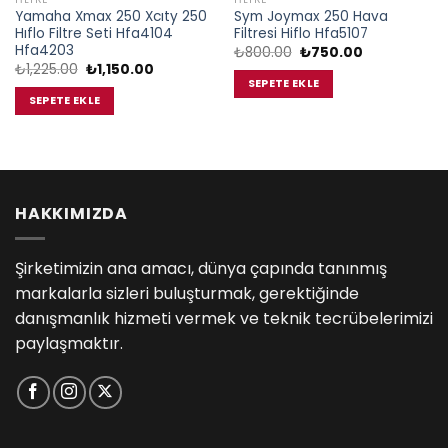
Yamaha Xmax 250 Xcıty 250
Sym Joymax 250 Hava
Hıflo Filtre Seti Hfa4104
Filtresi Hiflo Hfa5107
Hfa4203
Orijinal
Şu
₺
800.00
₺
750.00
fiyat:
andaki
Orijinal
Şu
₺
1,225.00
₺
1,150.00
₺800.00.
fiyat:
fiyat:
andaki
SEPETE EKLE
₺750.00.
₺1,225.00.
fiyat:
SEPETE EKLE
₺1,150.00.
HAKKIMIZDA
Şirketimizin ana amacı, dünya çapında tanınmış
markalarla sizleri buluşturmak, gerektiğinde
danışmanlık hizmeti vermek ve teknik tecrübelerimizi
paylaşmaktır.