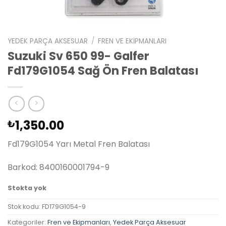
YEDEK PARÇA AKSESUAR
/
FREN VE EKIPMANLARI
Suzuki Sv 650 99- Galfer
Fd179G1054 Sağ Ön Fren Balatası
1,350.00
₺
Fd179G1054 Yarı Metal Fren Balatası
Barkod: 8400160001794-9
Stokta yok
Stok kodu:
FD179G1054-9
Kategoriler:
Fren ve Ekipmanları
,
Yedek Parça Aksesuar