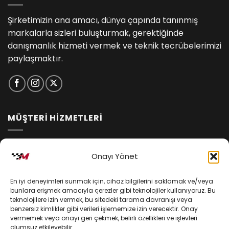
Şirketimizin ana amacı, dünya çapında tanınmış
markalarla sizleri buluşturmak, gerektiğinde
danışmanlık hizmeti vermek ve teknik tecrübelerimizi
paylaşmaktır.
MÜŞTERİ HİZMETLERİ
İptal ve İade Koşulları
Onayı Yönet
Kargo ve Teslimat
En iyi deneyimleri sunmak için, cihaz bilgilerini saklamak ve/veya
Kişisel Verilerin Korunması
bunlara erişmek amacıyla çerezler gibi teknolojiler kullanıyoruz. Bu
teknolojilere izin vermek, bu sitedeki tarama davranışı veya
Mesafeli Satış Sözleşmesi
benzersiz kimlikler gibi verileri işlememize izin verecektir. Onay
vermemek veya onayı geri çekmek, belirli özellikleri ve işlevleri
olumsuz etkileyebilir.