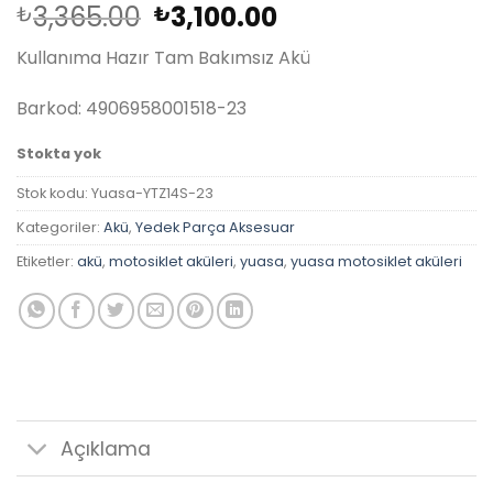
Orijinal
Şu
3,365.00
3,100.00
₺
₺
fiyat:
andaki
Kullanıma Hazır Tam Bakımsız Akü
₺3,365.00.
fiyat:
₺3,100.00.
Barkod: 4906958001518-23
Stokta yok
Stok kodu:
Yuasa-YTZ14S-23
Kategoriler:
Akü
,
Yedek Parça Aksesuar
Etiketler:
akü
,
motosiklet aküleri
,
yuasa
,
yuasa motosiklet aküleri
Açıklama