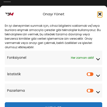
İptal ve İade Koşulları
Onayı Yönet
Kargo ve Teslimat
En iyi deneyimleri sunmak için, cihaz bilgilerini saklamak ve/veya
Kişisel Verilerin Korunması
bunlara erişmek amacıyla çerezler gibi teknolojiler kullanıyoruz. Bu
teknolojilere izin vermek, bu sitedeki tarama davranışı veya
Mesafeli Satış Sözleşmesi
benzersiz kimlikler gibi verileri işlememize izin verecektir. Onay
vermemek veya onayı geri çekmek, belirli özellikleri ve işlevleri
olumsuz etkileyebilir.
YARDIM
Fonksiyonel
Her zaman aktif
Müşteri Hizmetleri
Sipariş Takibi
İstatistik
İstatist
Sıkça Sorulan Sorular
Pazarlama
Pazarl