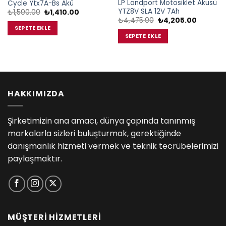
LP Landport Motosiklet Aküsü
Cycle Ytx7A-Bs Akü
YTZ8V SLA 12V 7Ah
Orijinal
Şu
₺
1,500.00
₺
1,410.00
fiyat:
andaki
Orijinal
Şu
₺
4,475.00
₺
4,205.00
₺1,500.00.
fiyat:
fiyat:
andaki
SEPETE EKLE
₺1,410.00.
₺4,475.00.
fiyat:
SEPETE EKLE
₺4,205.0
00.
HAKKIMIZDA
Şirketimizin ana amacı, dünya çapında tanınmış
markalarla sizleri buluşturmak, gerektiğinde
danışmanlık hizmeti vermek ve teknik tecrübelerimizi
paylaşmaktır.
MÜŞTERİ HİZMETLERİ