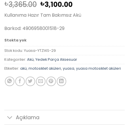
Orijinal
Şu
3,365.00
3,100.00
₺
₺
fiyat:
andaki
Kullanıma Hazır Tam Bakımsız Akü
₺3,365.00.
fiyat:
₺3,100.00.
Barkod: 4906958001518-29
Stokta yok
Stok kodu:
Yuasa-YTZ14S-29
Kategoriler:
Akü
,
Yedek Parça Aksesuar
Etiketler:
akü
,
motosiklet aküleri
,
yuasa
,
yuasa motosiklet aküleri
Açıklama