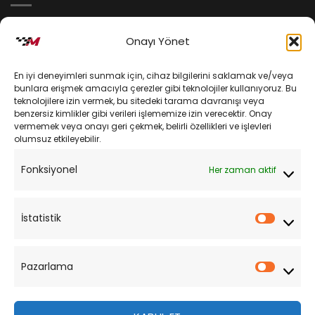
İptal ve İade Koşulları
Onayı Yönet
Kargo ve Teslimat
En iyi deneyimleri sunmak için, cihaz bilgilerini saklamak ve/veya
Kişisel Verilerin Korunması
bunlara erişmek amacıyla çerezler gibi teknolojiler kullanıyoruz. Bu
teknolojilere izin vermek, bu sitedeki tarama davranışı veya
Mesafeli Satış Sözleşmesi
benzersiz kimlikler gibi verileri işlememize izin verecektir. Onay
vermemek veya onayı geri çekmek, belirli özellikleri ve işlevleri
olumsuz etkileyebilir.
YARDIM
Fonksiyonel
Her zaman aktif
Müşteri Hizmetleri
Sipariş Takibi
İstatistik
İstatist
Sıkça Sorulan Sorular
Pazarlama
Pazarl