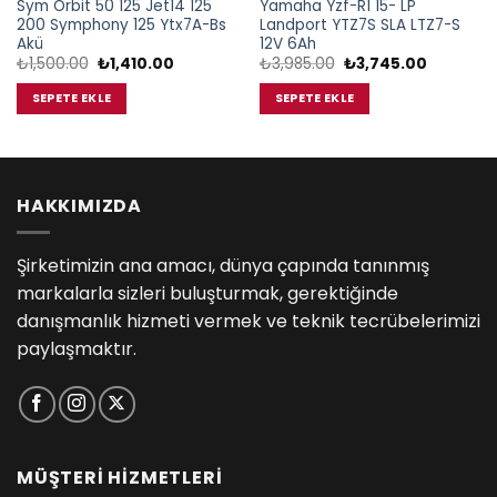
Sym Orbit 50 125 Jet14 125
Yamaha Yzf-R1 15- LP
200 Symphony 125 Ytx7A-Bs
Landport YTZ7S SLA LTZ7-S
Akü
12V 6Ah
Orijinal
Şu
Orijinal
Şu
₺
1,500.00
₺
1,410.00
₺
3,985.00
₺
3,745.00
fiyat:
andaki
fiyat:
andaki
.
₺1,500.00.
fiyat:
₺3,985.00.
fiyat:
SEPETE EKLE
SEPETE EKLE
₺1,410.00.
₺3,745.0
HAKKIMIZDA
Şirketimizin ana amacı, dünya çapında tanınmış
markalarla sizleri buluşturmak, gerektiğinde
danışmanlık hizmeti vermek ve teknik tecrübelerimizi
paylaşmaktır.
MÜŞTERİ HİZMETLERİ