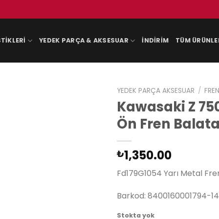
TIKLERI
YEDEK PARÇA & AKSESUAR
İNDIRIM
TÜM ÜRÜNLE
YEDEK PARÇA AKSESUAR
/
FREN
Kawasaki Z 75
Ön Fren Balata
1,350.00
₺
Fd179G1054 Yarı Metal Fre
Barkod: 8400160001794-14
Stokta yok