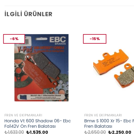
İLGILI ÜRÜNLER
-6%
-15%
FREN VE EKIPMANLARI
FREN VE EKIPMANLARI
Honda Vt 600 Shadow 06- Ebc
Bmw S 1000 Xr 15- Ebc
Fa142V Ön Fren Balatası
Fren Balatası
Orijinal
Şu
Orijinal
Ş
₺
1,633.00
₺
1,535.00
₺
2,650.00
₺
2,250.00