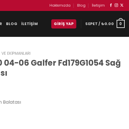
Hakkımızda
Blog
İletişim
R
BLOG
İLETIŞIM
GIRIŞ YAP
SEPET /
₺
0.00
0
 VE EKIPMANLARI
0 04-06 Galfer Fd179G1054 Sağ
sı
n Balatası