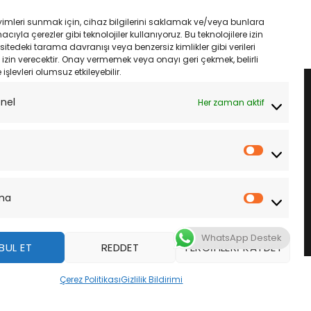
iyat:
andaki
fiyat:
andaki
1,633.00.
fiyat:
₺1,633.00.
fiyat:
LE
SEPETE EKLE
yimleri sunmak için, cihaz bilgilerini saklamak ve/veya bunlara
₺1,535.00.
₺1,535.00.
ıyla çerezler gibi teknolojiler kullanıyoruz. Bu teknolojilere izin
sitedeki tarama davranışı veya benzersiz kimlikler gibi verileri
izin verecektir. Onay vermemek veya onayı geri çekmek, belirli
e işlevleri olumsuz etkileyebilir.
onel
Her zaman aktif
İstatistik
ma
Pazarla
WhatsApp Destek
BUL ET
REDDET
TERCIHLERI KAYDET
z
Çerez Politikası
Gizlilik Bildirimi
DAHA FAZLA BILGI
KABUL ET
ek