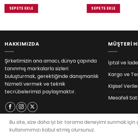
fiyat:
andaki
fiyat:
a
₺1,633.00.
fiyat:
₺2,650.00.
f
SEPETE EKLE
SEPETE EKLE
₺1,535.00.
₺
HAKKIMIZDA
MÜŞTERİ H
Şirketimizin ana amacı, dünya çapında
İptal ve İade
tanınmış markalarla sizleri
Kargo ve Te
buluşturmak, gerektiğinde danışmanlık
hizmeti vermek ve teknik
Kişisel Veri
tecrübelerimizi paylaşmaktır.
Mesafeli Sat
Bu site, size daha iyi bir tarama deneyimi sunmak için
kullanımımızı kabul etmiş olursunuz.
T