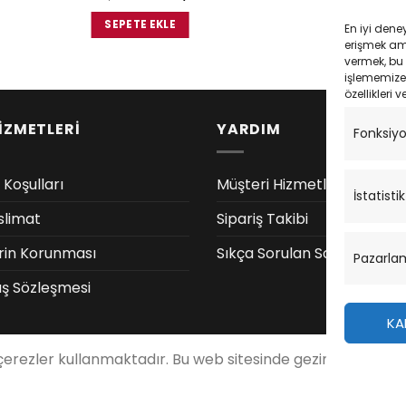
ndaki
fiyat:
andaki
f
iyat:
₺2,650.00.
fiyat:
₺
SEPETE EKLE
SEPETE EK
En iyi dene
2,250.00.
₺2,250.00.
erişmek amac
vermek, bu 
işlememize 
özellikleri v
İZMETLERİ
YARDIM
Fonksiy
 Koşulları
Müşteri Hizmetleri
İstatistik
slimat
Sipariş Takibi
lerin Korunması
Sıkça Sorulan Sorular
Pazarla
ış Sözleşmesi
KA
 çerezler kullanmaktadır. Bu web sitesinde gezinerek, çere
üm Hakları Saklıdır 2026 ©
MotoStok
Tasarım
WordPress Dest