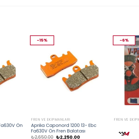
-15%
-6%
FREN VE EKIPMANLARI
FREN VE EKIP
 Fa630V Ön
Aprılıa Caponord 1200 13- Ebc
Yamaha Wr 
Fa630V Ön Fren Balatası
Ön Fren Ba
u
Orijinal
Şu
O
₺
2,650.00
₺
2,250.00
₺
1,633.00