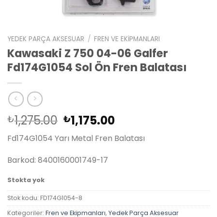
YEDEK PARÇA AKSESUAR
/
FREN VE EKIPMANLARI
Kawasaki Z 750 04-06 Galfer
Fd174G1054 Sol Ön Fren Balatası
Orijinal
Şu
1,275.00
1,175.00
₺
₺
fiyat:
andaki
Fd174G1054 Yarı Metal Fren Balatası
₺1,275.00.
fiyat:
₺1,175.00.
Barkod: 8400160001749-17
Stokta yok
Stok kodu:
FD174G1054-8
Kategoriler:
Fren ve Ekipmanları
,
Yedek Parça Aksesuar