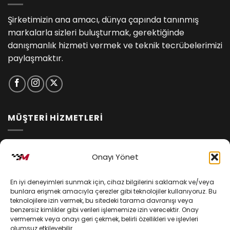
Şirketimizin ana amacı, dünya çapında tanınmış
markalarla sizleri buluşturmak, gerektiğinde
danışmanlık hizmeti vermek ve teknik tecrübelerimizi
paylaşmaktır.
MÜŞTERİ HİZMETLERİ
İptal ve İade Koşulları
Onayı Yönet
Kargo ve Teslimat
En iyi deneyimleri sunmak için, cihaz bilgilerini saklamak ve/veya
Kişisel Verilerin Korunması
bunlara erişmek amacıyla çerezler gibi teknolojiler kullanıyoruz. Bu
teknolojilere izin vermek, bu sitedeki tarama davranışı veya
Mesafeli Satış Sözleşmesi
benzersiz kimlikler gibi verileri işlememize izin verecektir. Onay
vermemek veya onayı geri çekmek, belirli özellikleri ve işlevleri
olumsuz etkileyebilir.