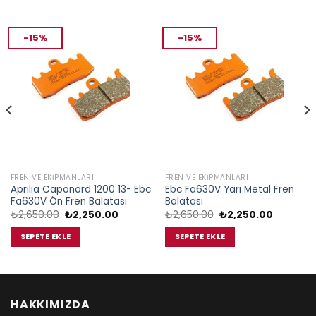
-15%
-15%
FREN VE EKIPMANLARI
FREN VE EKIPMANLARI
Aprılıa Caponord 1200 13- Ebc
Ebc Fa630V Yarı Metal Fren
Fa630V Ön Fren Balatası
Balatası
Orijinal
Şu
Orijinal
Şu
₺
2,650.00
₺
2,250.00
₺
2,650.00
₺
2,250.00
fiyat:
andaki
fiyat:
andaki
₺2,650.00.
fiyat:
₺2,650.00.
fiyat:
SEPETE EKLE
SEPETE EKLE
.
₺2,250.00.
₺2,250.0
HAKKIMIZDA