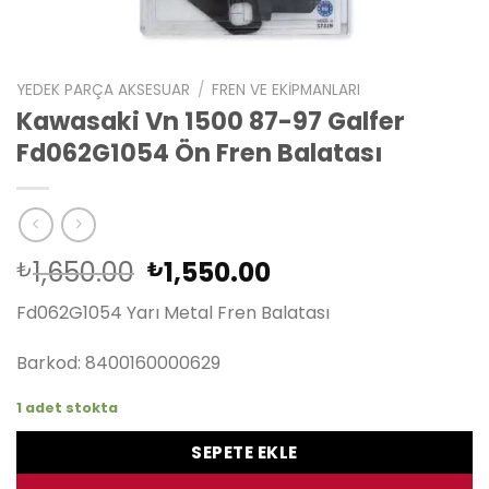
YEDEK PARÇA AKSESUAR
/
FREN VE EKIPMANLARI
Kawasaki Vn 1500 87-97 Galfer
Fd062G1054 Ön Fren Balatası
Orijinal
Şu
1,650.00
1,550.00
₺
₺
fiyat:
andaki
Fd062G1054 Yarı Metal Fren Balatası
₺1,650.00.
fiyat:
₺1,550.00.
Barkod: 8400160000629
1 adet stokta
SEPETE EKLE