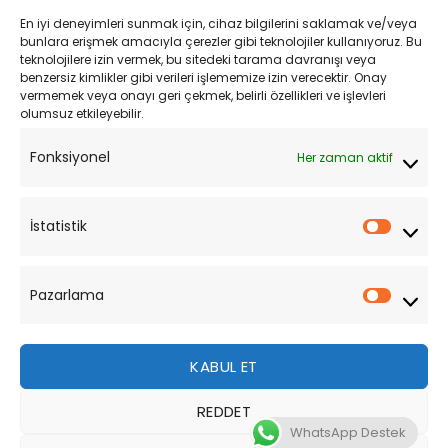
En iyi deneyimleri sunmak için, cihaz bilgilerini saklamak ve/veya
Kişisel Verilerin Korunması
bunlara erişmek amacıyla çerezler gibi teknolojiler kullanıyoruz. Bu
teknolojilere izin vermek, bu sitedeki tarama davranışı veya
Mesafeli Satış Sözleşmesi
benzersiz kimlikler gibi verileri işlememize izin verecektir. Onay
vermemek veya onayı geri çekmek, belirli özellikleri ve işlevleri
olumsuz etkileyebilir.
YARDIM
Fonksiyonel
Her zaman aktif
Müşteri Hizmetleri
Sipariş Takibi
İstatistik
İstatist
Sıkça Sorulan Sorular
Pazarlama
Pazarl
KABUL ET
REDDET
Bu site, size daha iyi bir tarama deneyimi sunmak için
WhatsApp Destek
çerezler kullanmaktadır. Bu web sitesinde gezinerek,