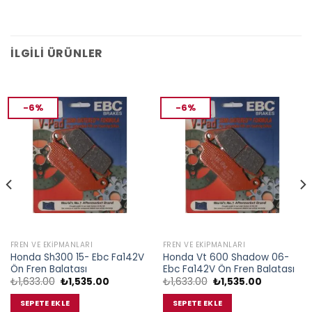
İLGILI ÜRÜNLER
-6%
-6%
FREN VE EKIPMANLARI
FREN VE EKIPMANLARI
Honda Sh300 15- Ebc Fa142V
Honda Vt 600 Shadow 06-
Ön Fren Balatası
Ebc Fa142V Ön Fren Balatası
Orijinal
Şu
Orijinal
Şu
₺
1,633.00
₺
1,535.00
₺
1,633.00
₺
1,535.00
fiyat:
andaki
fiyat:
andaki
₺1,633.00.
fiyat:
₺1,633.00.
fiyat:
SEPETE EKLE
SEPETE EKLE
.
₺1,535.00.
₺1,535.00.