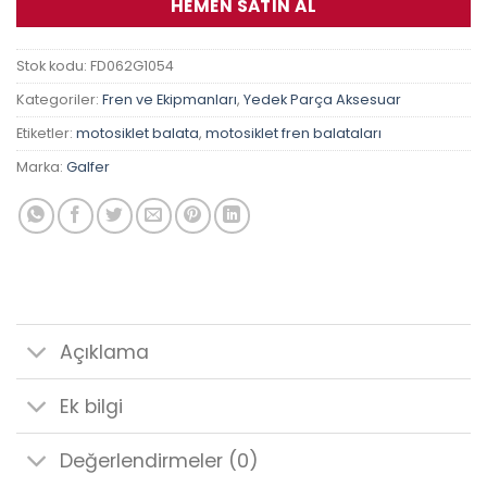
HEMEN SATIN AL
Stok kodu:
FD062G1054
Kategoriler:
Fren ve Ekipmanları
,
Yedek Parça Aksesuar
Etiketler:
motosiklet balata
,
motosiklet fren balataları
Marka:
Galfer
Açıklama
Ek bilgi
Değerlendirmeler (0)