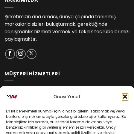
HAKKIMIZDA
Şirketimizin ana amacı, dünya çapında tanınmış
markalarla sizleri buluşturmak, gerektiğinde
danışmanlık hizmeti vermek ve teknik tecrübelerimizi
paylaşmaktır.
MÜŞTERİ HİZMETLERİ
İptal ve İade Koşulları
Onayı Yönet
Kargo ve Teslimat
En iyi deneyimleri sunmak için, cihaz bilgilerini saklamak ve/veya
Kişisel Verilerin Korunması
bunlara erişmek amacıyla çerezler gibi teknolojiler kullanıyoruz. Bu
teknolojilere izin vermek, bu sitedeki tarama davranışı veya
Mesafeli Satış Sözleşmesi
benzersiz kimlikler gibi verileri işlememize izin verecektir. Onay
vermemek veya onayı geri çekmek, belirli özellikleri ve işlevleri