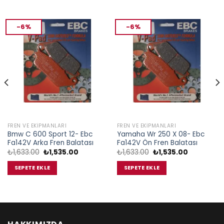
-6%
-6%
FREN VE EKIPMANLARI
FREN VE EKIPMANLARI
Bmw C 600 Sport 12- Ebc
Yamaha Wr 250 X 08- Ebc
Fa142V Arka Fren Balatası
Fa142V Ön Fren Balatası
Orijinal
Şu
Orijinal
Şu
₺
1,633.00
₺
1,535.00
₺
1,633.00
₺
1,535.00
fiyat:
andaki
fiyat:
andaki
₺1,633.00.
fiyat:
₺1,633.00.
fiyat:
SEPETE EKLE
SEPETE EKLE
00.
₺1,535.00.
₺1,535.00.