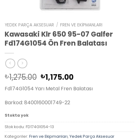
YEDEK PARÇA AKSESUAR
/
FREN VE EKIPMANLARI
Kawasaki Klr 650 95-07 Galfer
Fd174G1054 Ön Fren Balatası
Orijinal
Şu
1,275.00
1,175.00
₺
₺
fiyat:
andaki
Fd174G1054 Yarı Metal Fren Balatası
₺1,275.00.
fiyat:
₺1,175.00.
Barkod: 8400160001749-22
Stokta yok
Stok kodu:
FD174G1054-13
Kategoriler:
Fren ve Ekipmanları
,
Yedek Parça Aksesuar