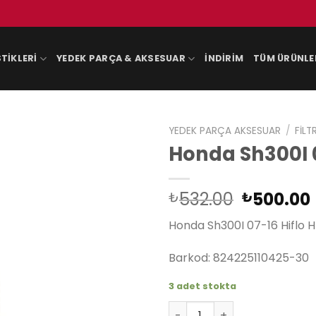
TIKLERI
YEDEK PARÇA & AKSESUAR
İNDIRIM
TÜM ÜRÜNLE
YEDEK PARÇA AKSESUAR
/
FILT
Honda Sh300I 0
Orijinal
532.00
500.00
₺
₺
fiyat:
Honda Sh300I 07-16 Hiflo H
₺532.00
Barkod: 824225110425-30
3 adet stokta
Honda Sh300I 07-16 Hiflo Hf