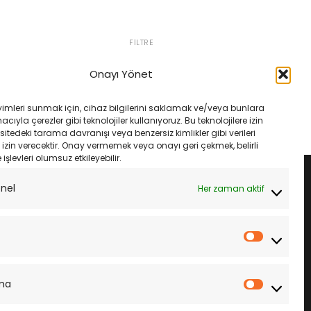
FILTRE
0İ 06-11 Champion
Yamaha Wr450 F 09-15
ava Filtresi
Champıon Cof040 Yağ Filtresi
Onayı Yönet
ijinal
Şu
Orijinal
Şu
570.00
₺
500.00
₺
470.00
yat:
andaki
fiyat:
andaki
600.00.
fiyat:
₺500.00.
fiyat:
LE
SEPETE EKLE
yimleri sunmak için, cihaz bilgilerini saklamak ve/veya bunlara
₺570.00.
₺470.00.
ıyla çerezler gibi teknolojiler kullanıyoruz. Bu teknolojilere izin
sitedeki tarama davranışı veya benzersiz kimlikler gibi verileri
izin verecektir. Onay vermemek veya onayı geri çekmek, belirli
e işlevleri olumsuz etkileyebilir.
onel
Her zaman aktif
İstatistik
ma
Pazarla