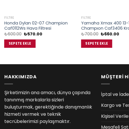
FILTRE
FILTRE
Honda Dylan 02-07 Champion
Yamaha Xmax 400 13-
Caf0112Ws Hava Filtresi
Champıon Caf3406 Kran
Orijinal
Şu
Orijinal
Şu
₺
600.00
₺
570.00
₺
700.00
₺
660.00
fiyat:
andaki
fiyat:
anda
₺600.00.
fiyat:
₺700.00.
fiyat
SEPETE EKLE
SEPETE EKLE
₺570.00.
₺660
HAKKIMIZDA
MÜŞTERİ H
Şirketimizin ana amacı, dünya çapında
İptal ve İade
tanınmış markalarla sizleri
Kargo ve Te
buluşturmak, gerektiğinde danışmanlık
hizmeti vermek ve teknik
Kişisel Veri
tecrübelerimizi paylaşmaktır.
Mesafeli Sat