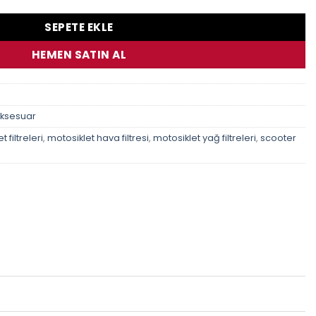
SEPETE EKLE
HEMEN SATIN AL
Aksesuar
 filtreleri
,
motosiklet hava filtresi
,
motosiklet yağ filtreleri
,
scooter