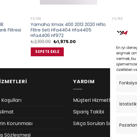
FILTRE
FILTRE
18
Yamaha Xmax 400 2013 2020 Hiflo
Honda Ps15
k Filtresi
Filtre Seti Hfa4404 Hfa4405
Caf0112Ws H
Hfa4406 Hf972
Or
₺
600.00
₺
ki
fi
Orijinal
Şu
₺
2,100.00
₺
1,975.00
:
₺
fiyat:
andaki
SEPETE EK
En iyi dene
.00.
₺2,100.00.
fiyat:
SEPETE EKLE
erişmek amac
₺1,975.00.
vermek, bu 
işlememize 
özellikleri v
İZMETLERİ
YARDIM
Fonksiy
 Koşulları
Müşteri Hizmetleri
İstatistik
slimat
Sipariş Takibi
lerin Korunması
Sıkça Sorulan Sorular
Pazarla
ış Sözleşmesi