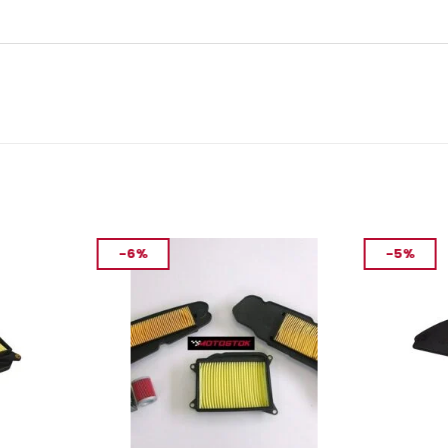
-6%
-5%