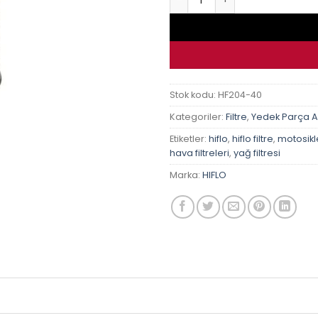
Stok kodu:
HF204-40
Kategoriler:
Filtre
,
Yedek Parça 
Etiketler:
hiflo
,
hiflo filtre
,
motosiklet
hava filtreleri
,
yağ filtresi
Marka:
HIFLO