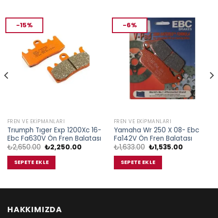
-15%
-6%
FREN VE EKIPMANLARI
FREN VE EKIPMANLARI
Trıumph Tıger Exp 1200Xc 16-
Yamaha Wr 250 X 08- Ebc
Ebc Fa630V Ön Fren Balatası
Fa142V Ön Fren Balatası
Orijinal
Şu
Orijinal
Şu
₺
2,650.00
₺
2,250.00
₺
1,633.00
₺
1,535.00
fiyat:
andaki
fiyat:
andaki
₺2,650.00.
fiyat:
₺1,633.00.
fiyat:
SEPETE EKLE
SEPETE EKLE
.
₺2,250.00.
₺1,535.00.
HAKKIMIZDA