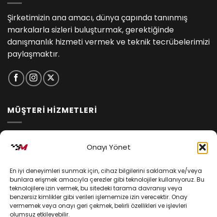
Şirketimizin ana amacı, dünya çapında tanınmış
markalarla sizleri buluşturmak, gerektiğinde
danışmanlık hizmeti vermek ve teknik tecrübelerimizi
paylaşmaktır.
MÜŞTERİ HİZMETLERİ
İptal ve İade Koşulları
Onayı Yönet
Kargo ve Teslimat
En iyi deneyimleri sunmak için, cihaz bilgilerini saklamak ve/veya
Kişisel Verilerin Korunması
bunlara erişmek amacıyla çerezler gibi teknolojiler kullanıyoruz. Bu
teknolojilere izin vermek, bu sitedeki tarama davranışı veya
Mesafeli Satış Sözleşmesi
benzersiz kimlikler gibi verileri işlememize izin verecektir. Onay
vermemek veya onayı geri çekmek, belirli özellikleri ve işlevleri
olumsuz etkileyebilir.