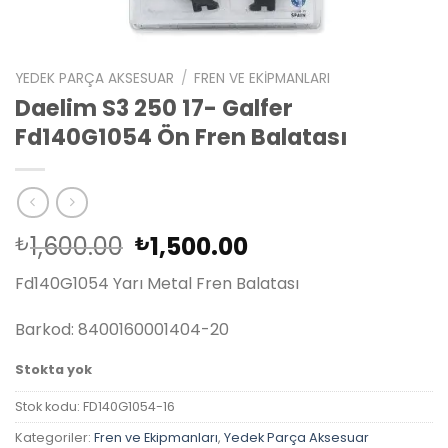
YEDEK PARÇA AKSESUAR
/
FREN VE EKIPMANLARI
Daelim S3 250 17- Galfer
Fd140G1054 Ön Fren Balatası
Orijinal
Şu
1,600.00
1,500.00
₺
₺
fiyat:
andaki
Fd140G1054 Yarı Metal Fren Balatası
₺1,600.00.
fiyat:
₺1,500.00.
Barkod: 8400160001404-20
Stokta yok
Stok kodu:
FD140G1054-16
Kategoriler:
Fren ve Ekipmanları
,
Yedek Parça Aksesuar