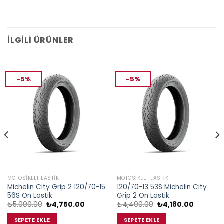
İLGILI ÜRÜNLER
-5%
-5%
MOTOSIKLET LASTIK
MOTOSIKLET LASTIK
Michelin City Grip 2 120/70-15
120/70-13 53S Michelin City
56S Ön Lastik
Grip 2 Ön Lastik
Orijinal
Şu
Orijinal
Şu
₺
5,000.00
₺
4,750.00
₺
4,400.00
₺
4,180.00
i
fiyat:
andaki
fiyat:
andaki
₺5,000.00.
fiyat:
₺4,400.00.
fiyat:
SEPETE EKLE
SEPETE EKLE
5.00.
₺4,750.00.
₺4,180.0