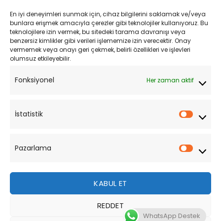
Kargo ve Teslimat
En iyi deneyimleri sunmak için, cihaz bilgilerini saklamak ve/veya
Kişisel Verilerin Korunması
bunlara erişmek amacıyla çerezler gibi teknolojiler kullanıyoruz. Bu
teknolojilere izin vermek, bu sitedeki tarama davranışı veya
Mesafeli Satış Sözleşmesi
benzersiz kimlikler gibi verileri işlememize izin verecektir. Onay
vermemek veya onayı geri çekmek, belirli özellikleri ve işlevleri
olumsuz etkileyebilir.
YARDIM
Fonksiyonel
Her zaman aktif
Müşteri Hizmetleri
Sipariş Takibi
İstatistik
İstatist
Sıkça Sorulan Sorular
Pazarlama
Pazarl
KABUL ET
REDDET
Bu site, size daha iyi bir tarama deneyimi sunmak için
WhatsApp Destek
çerezler kullanmaktadır. Bu web sitesinde gezinerek,