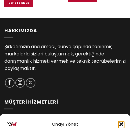
₺8,800.00.
fiyat:
SEPETE EKLE
₺8,360.00.
HAKKIMIZDA
Şirketimizin ana amacı, dünya çapında tanınmış
markalarla sizleri buluşturmak, gerektiğinde
danışmanlık hizmeti vermek ve teknik tecrübelerimizi
paylaşmaktır.
MÜŞTERİ HİZMETLERİ
İptal ve İade Koşulları
Onayı Yönet