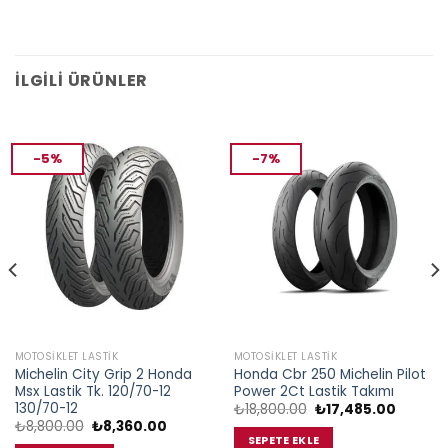
İLGILI ÜRÜNLER
-5%
-7%
MOTOSIKLET LASTIK
MOTOSIKLET LASTIK
Michelin City Grip 2 Honda
Honda Cbr 250 Michelin Pilot
Msx Lastik Tk. 120/70-12
Power 2Ct Lastik Takımı
130/70-12
Orijinal
Şu
₺
18,800.00
₺
17,485.00
fiyat:
andaki
Orijinal
Şu
₺
8,800.00
₺
8,360.00
₺18,800.00.
fiyat:
fiyat:
andaki
SEPETE EKLE
5.00.
₺17,485