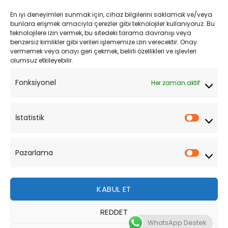
Kargo ve Teslimat
En iyi deneyimleri sunmak için, cihaz bilgilerini saklamak ve/veya
Kişisel Verilerin Korunması
bunlara erişmek amacıyla çerezler gibi teknolojiler kullanıyoruz. Bu
teknolojilere izin vermek, bu sitedeki tarama davranışı veya
Mesafeli Satış Sözleşmesi
benzersiz kimlikler gibi verileri işlememize izin verecektir. Onay
vermemek veya onayı geri çekmek, belirli özellikleri ve işlevleri
olumsuz etkileyebilir.
YARDIM
Fonksiyonel
Her zaman aktif
Müşteri Hizmetleri
Sipariş Takibi
İstatistik
İstatist
Sıkça Sorulan Sorular
Pazarlama
Pazarl
KABUL ET
REDDET
Bu site, size daha iyi bir tarama deneyimi sunmak için
WhatsApp Destek
çerezler kullanmaktadır. Bu web sitesinde gezinerek,