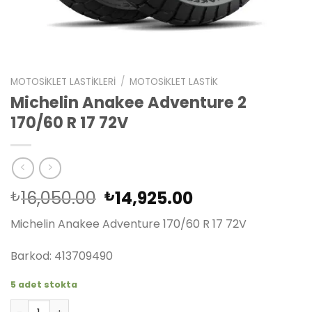
MOTOSIKLET LASTIKLERI
/
MOTOSIKLET LASTIK
Michelin Anakee Adventure 2
170/60 R 17 72V
Orijinal
Şu
16,050.00
14,925.00
₺
₺
fiyat:
andaki
Michelin Anakee Adventure 170/60 R 17 72V
₺16,050.00.
fiyat:
₺14,925.00.
Barkod: 413709490
5 adet stokta
Michelin Anakee Adventure 2 170/60 R 17 72V adet