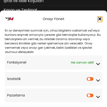
İptal ve İade Koşulları
Kargo ve Teslimat
Onayı Yönet
Kişisel Verilerin Korunması
Mesafeli Satış Sözleşmesi
En iyi deneyimleri sunmak için, cihaz bilgilerini saklamak ve/veya
bunlara erişmek amacıyla çerezler gibi teknolojiler kullanıyoruz. Bu
teknolojilere izin vermek, bu sitedeki tarama davranışı veya
YARDIM
benzersiz kimlikler gibi verileri işlememize izin verecektir. Onay
vermemek veya onayı geri çekmek, belirli özellikleri ve işlevleri
olumsuz etkileyebilir.
Müşteri Hizmetleri
Fonksiyonel
Her zaman aktif
Sipariş Takibi
Sıkça Sorulan Sorular
İstatistik
İstatist
Pazarlama
Pazarl