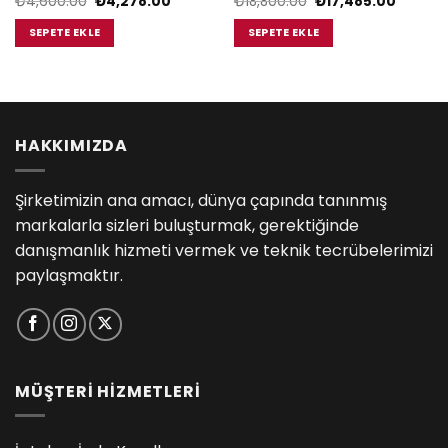
Orijinal
Şu
Orijinal
Şu
₺
4,600.00
₺
4,278.00
₺
18,800.00
₺
17,485.00
fiyat:
andaki
fiyat:
andaki
₺4,600.00.
fiyat:
₺18,800.00.
fiyat:
SEPETE EKLE
SEPETE EKLE
₺4,278.00.
₺17,485
.00.
HAKKIMIZDA
Şirketimizin ana amacı, dünya çapında tanınmış
markalarla sizleri buluşturmak, gerektiğinde
danışmanlık hizmeti vermek ve teknik tecrübelerimizi
paylaşmaktır.
MÜŞTERİ HİZMETLERİ