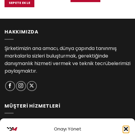
₺13,500.00.
fiyat:
SEPETE EKLE
5.00.
₺12,555.00.
HAKKIMIZDA
Şirketimizin ana amacı, dünya çapında tanınmış
markalarla sizleri buluşturmak, gerektiğinde
danışmanlık hizmeti vermek ve teknik tecrübelerimizi
paylaşmaktır.
MÜŞTERİ HİZMETLERİ
İptal ve İade Koşulları
Onayı Yönet