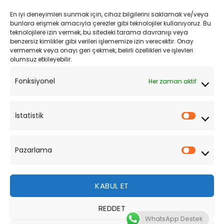
Kargo ve Teslimat
En iyi deneyimleri sunmak için, cihaz bilgilerini saklamak ve/veya
Kişisel Verilerin Korunması
bunlara erişmek amacıyla çerezler gibi teknolojiler kullanıyoruz. Bu
teknolojilere izin vermek, bu sitedeki tarama davranışı veya
Mesafeli Satış Sözleşmesi
benzersiz kimlikler gibi verileri işlememize izin verecektir. Onay
vermemek veya onayı geri çekmek, belirli özellikleri ve işlevleri
olumsuz etkileyebilir.
YARDIM
Fonksiyonel
Her zaman aktif
Müşteri Hizmetleri
Sipariş Takibi
İstatistik
İstatist
Sıkça Sorulan Sorular
Pazarlama
Pazarl
KABUL ET
REDDET
Bu site, size daha iyi bir tarama deneyimi sunmak için
WhatsApp Destek
çerezler kullanmaktadır. Bu web sitesinde gezinerek,