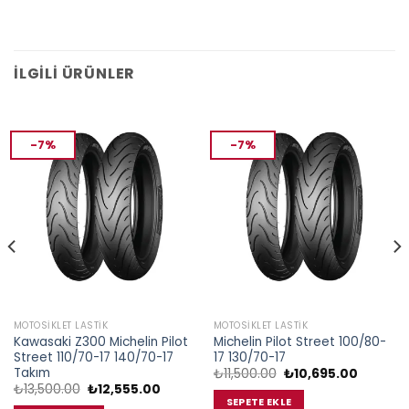
İLGILI ÜRÜNLER
-7%
-7%
MOTOSIKLET LASTIK
MOTOSIKLET LASTIK
Kawasaki Z300 Michelin Pilot
Michelin Pilot Street 100/80-
Street 110/70-17 140/70-17
17 130/70-17
Takım
Orijinal
Şu
₺
11,500.00
₺
10,695.00
fiyat:
andaki
Orijinal
Şu
₺
13,500.00
₺
12,555.00
₺11,500.00.
fiyat:
i
fiyat:
andaki
SEPETE EKLE
₺10,695.