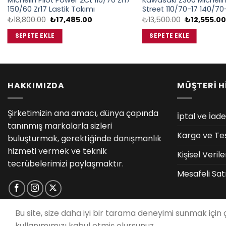
Michelin Pilot Power 2Ct 110/70 Zr17
Kawasaki Z300 Michelin 
150/60 Zr17 Lastik Takımı
Street 110/70-17 140/70
Orijinal
Şu
Orijinal
₺
18,800.00
₺
17,485.00
₺
13,500.00
₺
12,555.00
fiyat:
andaki
fiyat:
₺18,800.00.
fiyat:
₺13,500.00.
SEPETE EKLE
SEPETE EKLE
₺17,485.00.
HAKKIMIZDA
MÜŞTERİ H
Şirketimizin ana amacı, dünya çapında
İptal ve İade
tanınmış markalarla sizleri
Kargo ve Te
buluşturmak, gerektiğinde danışmanlık
hizmeti vermek ve teknik
Kişisel Veri
tecrübelerimizi paylaşmaktır.
Mesafeli Sat
Bu site, size daha iyi bir tarama deneyimi sunmak için
kullanımımızı kabul etmiş olursunuz.