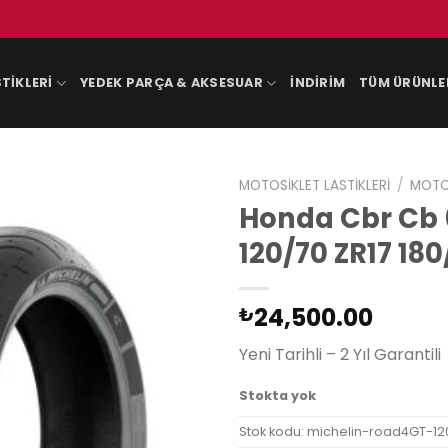
TIKLERI
YEDEK PARÇA & AKSESUAR
İNDIRIM
TÜM ÜRÜNLE
MOTOSIKLET LASTIKLERI
/
MOTOS
Honda Cbr Cb 6
120/70 ZR17 180
24,500.00
₺
Yeni Tarihli – 2 Yıl Garantili
Stokta yok
Stok kodu:
michelin-road4GT-12