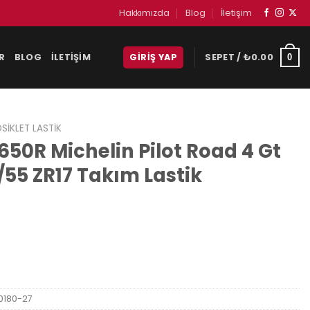
Hakkımızda
Blog
İletişim
R
BLOG
İLETIŞIM
GIRIŞ YAP
SEPET /
₺
0.00
0
IKLET LASTIK
50R Michelin Pilot Road 4 Gt
/55 ZR17 Takım Lastik
0180-27