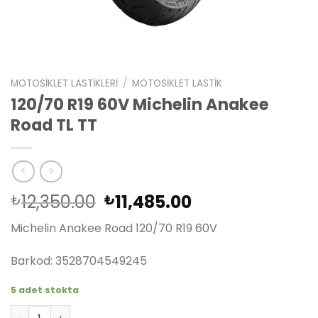
MOTOSIKLET LASTIKLERI
/
MOTOSIKLET LASTIK
120/70 R19 60V Michelin Anakee
Road TL TT
Orijinal
Şu
12,350.00
11,485.00
₺
₺
fiyat:
andaki
Michelin Anakee Road 120/70 R19 60V
₺12,350.00.
fiyat:
₺11,485.00.
Barkod: 3528704549245
5 adet stokta
120/70 R19 60V Michelin Anakee Road TL TT adet