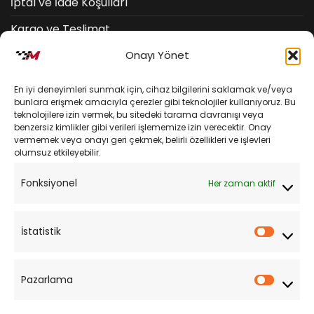
İptal ve İade Koşulları
Kargo ve Teslimat
Onayı Yönet
Kişisel Verilerin Korunması
Mesafeli Satış Sözleşmesi
En iyi deneyimleri sunmak için, cihaz bilgilerini saklamak ve/veya
bunlara erişmek amacıyla çerezler gibi teknolojiler kullanıyoruz. Bu
teknolojilere izin vermek, bu sitedeki tarama davranışı veya
YARDIM
benzersiz kimlikler gibi verileri işlememize izin verecektir. Onay
vermemek veya onayı geri çekmek, belirli özellikleri ve işlevleri
olumsuz etkileyebilir.
Müşteri Hizmetleri
Fonksiyonel
Her zaman aktif
Sipariş Takibi
Sıkça Sorulan Sorular
İstatistik
İstatist
Pazarlama
Pazarl