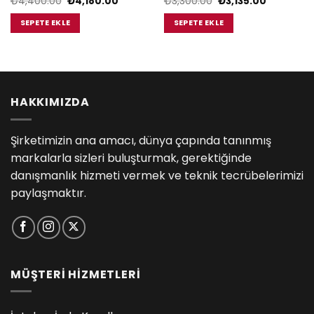
Orijinal
Şu
Orijinal
Şu
₺
4,400.00
₺
4,180.00
₺
3,300.00
₺
3,135.00
i
fiyat:
andaki
fiyat:
andaki
₺4,400.00.
fiyat:
₺3,300.00.
fiyat:
SEPETE EKLE
SEPETE EKLE
5.00.
₺4,180.00.
₺3,135.00.
HAKKIMIZDA
Şirketimizin ana amacı, dünya çapında tanınmış
markalarla sizleri buluşturmak, gerektiğinde
danışmanlık hizmeti vermek ve teknik tecrübelerimizi
paylaşmaktır.
MÜŞTERİ HİZMETLERİ