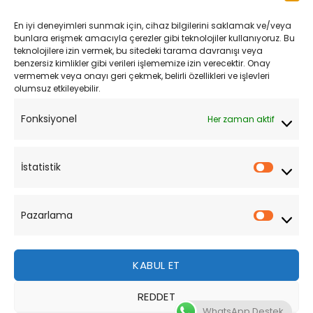
Kargo ve Teslimat
En iyi deneyimleri sunmak için, cihaz bilgilerini saklamak ve/veya
Kişisel Verilerin Korunması
bunlara erişmek amacıyla çerezler gibi teknolojiler kullanıyoruz. Bu
teknolojilere izin vermek, bu sitedeki tarama davranışı veya
Mesafeli Satış Sözleşmesi
benzersiz kimlikler gibi verileri işlememize izin verecektir. Onay
vermemek veya onayı geri çekmek, belirli özellikleri ve işlevleri
olumsuz etkileyebilir.
YARDIM
Fonksiyonel
Her zaman aktif
Müşteri Hizmetleri
Sipariş Takibi
İstatistik
İstatist
Sıkça Sorulan Sorular
Pazarlama
Pazarl
KABUL ET
REDDET
Bu site, size daha iyi bir tarama deneyimi sunmak için
WhatsApp Destek