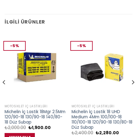
İLGILI ÜRÜNLER
-5%
-5%
MOTOSIKLET İÇ LASTIKLERI
MOTOSIKLET İÇ LASTIKLERI
Michelin İç Lastik 18Mgr 2.5Mm
Michelin İç Lastik 18 UHD
120/90-18 130/90-18 140/80-
Medium 4Mm 100/100-18
18 Düz Subap
110/100-18 120/90-18 130/80-18
Düz Subap
Orijinal
Şu
₺
2,000.00
₺
1,900.00
fiyat:
andaki
Orijinal
Şu
₺
2,400.00
₺
2,280.00
₺2,000.00.
fiyat:
fiyat:
andaki