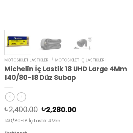
MOTOSIKLET LASTIKLERI
/
MOTOSIKLET İÇ LASTIKLERI
Michelin İç Lastik 18 UHD Large 4Mm
140/80-18 Düz Subap
Orijinal
Şu
2,400.00
2,280.00
₺
₺
fiyat:
andaki
140/80-18 İç Lastik 4Mm
₺2,400.00.
fiyat:
₺2,280.00.
Stokta yok