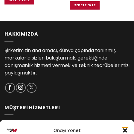
SEPETE EKLE
00.
₺1,900.00.
₺2,400.00.
fiyat:
SEPETE EKLE
₺2,280.0
HAKKIMIZDA
Şirketimizin ana amacı, dünya çapında tanınmış
markalarla sizleri buluşturmak, gerektiğinde
danışmanlık hizmeti vermek ve teknik tecrübelerimizi
paylaşmaktır.
MÜŞTERİ HİZMETLERİ
İptal ve İade Koşulları
Onayı Yönet