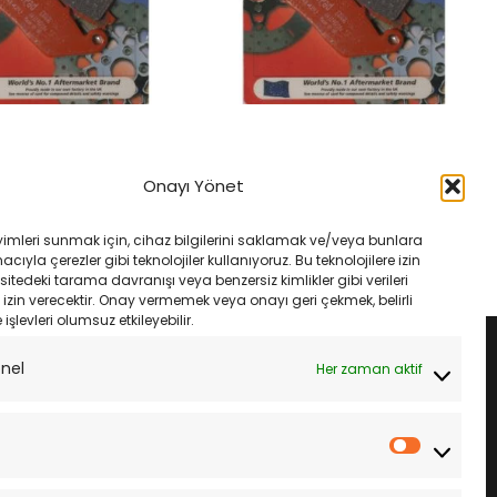
MANLARI
FREN VE EKIPMANLARI
 250 X 08- Ebc Fa142V
Suzukı Gsx-250 R 17- Ebc Fa142V
Onayı Yönet
latası
Ön Fren Balatası
rijinal
Şu
Orijinal
Şu
₺
1,535.00
₺
1,633.00
₺
1,535.00
iyat:
andaki
fiyat:
andaki
yimleri sunmak için, cihaz bilgilerini saklamak ve/veya bunlara
1,633.00.
fiyat:
₺1,633.00.
fiyat:
LE
SEPETE EKLE
ıyla çerezler gibi teknolojiler kullanıyoruz. Bu teknolojilere izin
₺1,535.00.
₺1,535.00.
sitedeki tarama davranışı veya benzersiz kimlikler gibi verileri
izin verecektir. Onay vermemek veya onayı geri çekmek, belirli
e işlevleri olumsuz etkileyebilir.
onel
Her zaman aktif
İstatistik