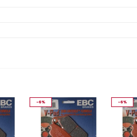
-6%
-6%