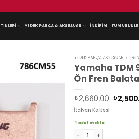
TIKLERI
YEDEK PARÇA & AKSESUAR
İNDIRIM
TÜM ÜRÜNLE
YEDEK PARÇA AKSESUAR
/
FREN
Yamaha TDM 90
Ön Fren Balata
Orijina
2,660.00
2,500
₺
₺
fiyat:
İtalyan Kalitesi
₺2,660
4 adet stokta
Yamaha TDM 900 2002-2014 