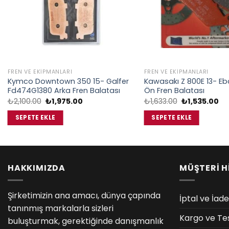
FREN VE EKIPMANLARI
FREN VE EKIPMANLARI
Kymco Downtown 350 15- Galfer
Kawasakı Z 800E 13- Eb
Fd474G1380 Arka Fren Balatası
Ön Fren Balatası
Orijinal
Şu
Orijinal
Şu
₺
2,100.00
₺
1,975.00
₺
1,633.00
₺
1,535.00
fiyat:
andaki
fiyat:
an
₺2,100.00.
fiyat:
₺1,633.00.
fiy
SEPETE EKLE
SEPETE EKLE
₺1,975.00.
₺1
HAKKIMIZDA
MÜŞTERİ H
Şirketimizin ana amacı, dünya çapında
İptal ve İade
tanınmış markalarla sizleri
Kargo ve Te
buluşturmak, gerektiğinde danışmanlık