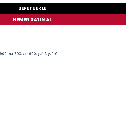
SEPETE EKLE
HEMEN SATIN AL
 900
,
xsr 700
,
xsr 900
,
yzf r1
,
yzf r6