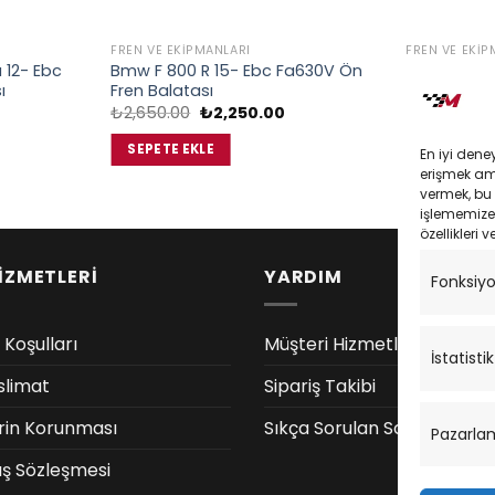
FREN VE EKIPMANLARI
FREN VE EKIP
 12- Ebc
Bmw F 800 R 15- Ebc Fa630V Ön
Honda Sh30
ı
Fren Balatası
Fren Balata
Orijinal
Şu
O
₺
2,650.00
₺
2,250.00
₺
1,633.00
daki
fiyat:
andaki
f
at:
₺2,650.00.
fiyat:
₺
SEPETE EKLE
SEPETE EK
En iyi dene
,535.00.
₺2,250.00.
erişmek amac
vermek, bu 
işlememize 
özellikleri v
İZMETLERİ
YARDIM
Fonksiy
 Koşulları
Müşteri Hizmetleri
İstatistik
slimat
Sipariş Takibi
lerin Korunması
Sıkça Sorulan Sorular
Pazarla
ış Sözleşmesi