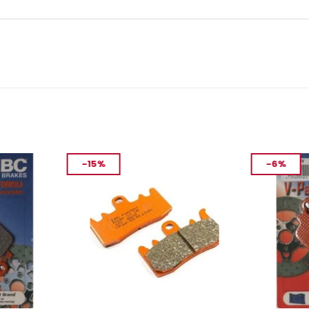
-15%
-6%