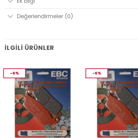
Ek bilgi
Değerlendirmeler (0)
İLGILI ÜRÜNLER
-6%
-6%