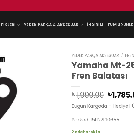
TIKLERI
YEDEK PARÇA & AKSESUAR
İNDIRIM
TÜM ÜRÜNLE
YEDEK PARÇA AKSESUAR
/
FREN
Yamaha Mt-25 
Fren Balatası
Orijina
1,900.00
1,785.
₺
₺
fiyat:
Bugün Kargoda – Hediyeli 
₺1,900.
Barkod: 151122130655
2 adet stokta