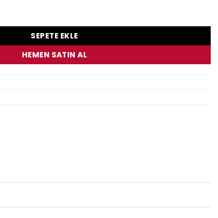
V Yarı Sinter Ön Fren Balatası adet
SEPETE EKLE
HEMEN SATIN AL