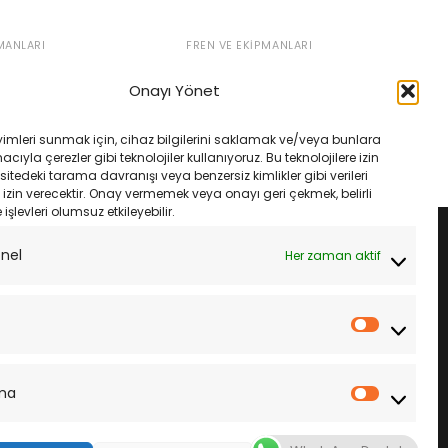
MANLARI
FREN VE EKIPMANLARI
0 15- Ebc Fa142V Ön
Aprılıa Caponord 1200 13- Ebc
sı
Fa630V Ön Fren Balatası
Onayı Yönet
rijinal
Şu
Orijinal
Şu
₺
1,535.00
₺
2,650.00
₺
2,250.00
iyat:
andaki
fiyat:
andaki
1,633.00.
fiyat:
₺2,650.00.
fiyat:
LE
SEPETE EKLE
yimleri sunmak için, cihaz bilgilerini saklamak ve/veya bunlara
₺1,535.00.
₺2,250.00.
ıyla çerezler gibi teknolojiler kullanıyoruz. Bu teknolojilere izin
sitedeki tarama davranışı veya benzersiz kimlikler gibi verileri
izin verecektir. Onay vermemek veya onayı geri çekmek, belirli
e işlevleri olumsuz etkileyebilir.
onel
Her zaman aktif
İstatistik
ma
Pazarla