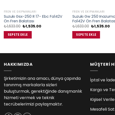
FREN VE EKIPMANLARI
FREN VE EKIPMANLARI
Suzukı Gsx-250 R 17- Ebc Fa142V
Suzukı Gw 250 Inazuma
Ön Fren Balatası
Fa142V Ön Fren Balatas
Orijinal
Şu
Orijinal
Şu
₺
1,633.00
₺
1,535.00
₺
1,633.00
₺
1,535.00
fiyat:
andaki
fiyat:
an
₺1,633.00.
fiyat:
₺1,633.00.
fiy
SEPETE EKLE
SEPETE EKLE
₺1,535.00.
₺1
HAKKIMIZDA
MÜŞTERİ H
Şirketimizin ana amacı, dünya çapında
İptal ve İade
tanınmış markalarla sizleri
Kargo ve Te
buluşturmak, gerektiğinde danışmanlık
hizmeti vermek ve teknik
Kişisel Veri
tecrübelerimizi paylaşmaktır.
Mesafeli Sat