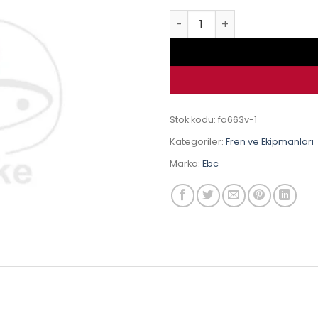
Yamaha Mt-25 16- Ebc Fa663
Stok kodu:
fa663v-1
Kategoriler:
Fren ve Ekipmanları
Marka:
Ebc