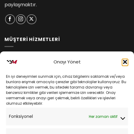
paylaşmaktır.
MÜŞTERİ HİZMETLERİ
İptal ve İade Koşulları
Onayı Yönet
Kargo ve Teslimat
En iyi deneyimleri sunmak için, cihaz bilgilerini saklamak ve/veya
Kişisel Verilerin Korunması
bunlara erişmek amacıyla çerezler gibi teknolojiler kullanıyoruz. Bu
teknolojilere izin vermek, bu sitedeki tarama davranışı veya
Mesafeli Satış Sözleşmesi
benzersiz kimlikler gibi verileri işlememize izin verecektir. Onay
vermemek veya onayı geri çekmek, belirli özellikleri ve işlevleri
olumsuz etkileyebilir.
YARDIM
Fonksiyonel
Her zaman aktif
Müşteri Hizmetleri