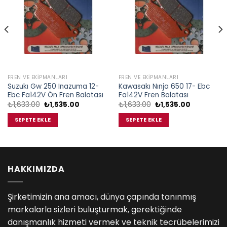
FREN VE EKIPMANLARI
FREN VE EKIPMANLARI
Suzukı Gw 250 Inazuma 12-
Kawasakı Nınja 650 17- Ebc
Ebc Fa142V Ön Fren Balatası
Fa142V Fren Balatası
Orijinal
Şu
Orijinal
Şu
₺
1,633.00
₺
1,535.00
₺
1,633.00
₺
1,535.00
fiyat:
andaki
fiyat:
andaki
₺1,633.00.
fiyat:
₺1,633.00.
fiyat:
SEPETE EKLE
SEPETE EKLE
00.
₺1,535.00.
₺1,535.00.
HAKKIMIZDA
Şirketimizin ana amacı, dünya çapında tanınmış
markalarla sizleri buluşturmak, gerektiğinde
danışmanlık hizmeti vermek ve teknik tecrübelerimizi