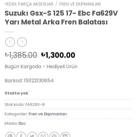
YEDEK PARÇA AKSESUAR
/
FREN VE EKIPMANLARI
Suzukı Gsx-S 125 17- Ebc Fa629V
Yarı Metal Arka Fren Balatası
Orijinal
Şu
1,385.00
1,300.00
₺
₺
fiyat:
andaki
Bugün Kargoda – Hediyeli Ürün
₺1,385.00.
fiyat:
₺1,300.00.
Barkod: 151122130654
Stokta yok
Stok kodu:
FA629V-8
Kategoriler:
Fren ve Ekipmanları
Marka:
Ebc