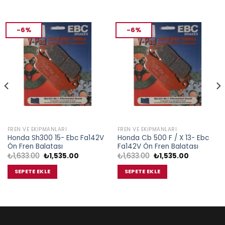
-6%
-6%
FREN VE EKIPMANLARI
FREN VE EKIPMANLARI
Honda Sh300 15- Ebc Fa142V
Honda Cb 500 F / X 13- Ebc
Ön Fren Balatası
Fa142V Ön Fren Balatası
Orijinal
Şu
Orijinal
Şu
₺
1,633.00
₺
1,535.00
₺
1,633.00
₺
1,535.00
fiyat:
andaki
fiyat:
andaki
₺1,633.00.
fiyat:
₺1,633.00.
fiyat:
SEPETE EKLE
SEPETE EKLE
00.
₺1,535.00.
₺1,535.00.