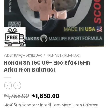
YEDEK PARÇA AKSESUAR
/
FREN VE EKIPMANLARI
Honda Sh 150 09- Ebc Sfa415Hh
Arka Fren Balatası
Orijinal
Şu
1,755.00
1,650.00
₺
₺
fiyat:
andaki
Sfa415Hh Scooter Sinterli Tam Metal Fren Balatası
₺1,755.00.
fiyat: