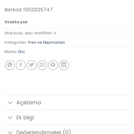
₺1,650.00.
Barkod: 151122125747
Stokta yok
Stok kodu:
ebc-sfa415hh-3
Kategoriler:
Fren ve Ekipmanları
Marka:
Ebc
Açıklama
Ek bilgi
Değerlendirmeler (0)