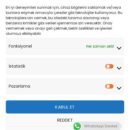
En iyi deneyimleri sunmak için, cihaz bilgilerini saklamak ve/veya
Kişisel Verilerin Korunması
bunlara erişmek amacıyla çerezler gibi teknolojiler kullanıyoruz. Bu
teknolojilere izin vermek, bu sitedeki tarama davranışı veya
Mesafeli Satış Sözleşmesi
benzersiz kimlikler gibi verileri işlememize izin verecektir. Onay
vermemek veya onayı geri çekmek, belirli özellikleri ve işlevleri
olumsuz etkileyebilir.
YARDIM
Fonksiyonel
Her zaman aktif
Müşteri Hizmetleri
Sipariş Takibi
İstatistik
İstatist
Sıkça Sorulan Sorular
Pazarlama
Pazarl
KABUL ET
REDDET
Bu site, size daha iyi bir tarama deneyimi sunmak için
WhatsApp Destek
çerezler kullanmaktadır. Bu web sitesinde gezinerek,