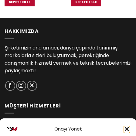
₺2,650.00.
fiyat:
₺1,633.00.
fiyat:
SEPETE EKLE
SEPETE EKLE
.
₺2,250.00.
₺1,535.00.
HAKKIMIZDA
Şirketimizin ana amacı, dünya çapında tanınmış
markalarla sizleri buluşturmak, gerektiğinde
danışmanlık hizmeti vermek ve teknik tecrübelerimizi
paylaşmaktır.
MÜŞTERİ HİZMETLERİ
İptal ve İade Koşulları
Onayı Yönet
Kargo ve Teslimat