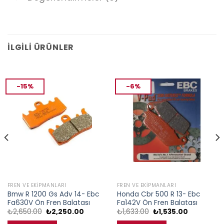
İLGILI ÜRÜNLER
-15%
-6%
FREN VE EKIPMANLARI
FREN VE EKIPMANLARI
Bmw R 1200 Gs Adv 14- Ebc
Honda Cbr 500 R 13- Ebc
Fa630V Ön Fren Balatası
Fa142V Ön Fren Balatası
Orijinal
Şu
Orijinal
Şu
₺
2,650.00
₺
2,250.00
₺
1,633.00
₺
1,535.00
fiyat:
andaki
fiyat:
andaki