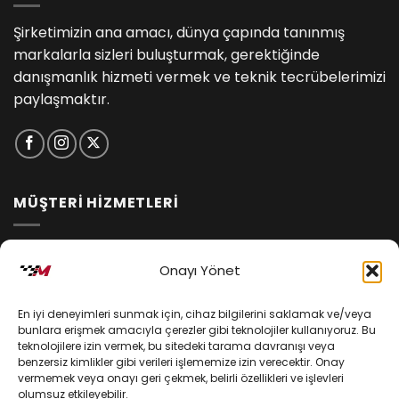
Şirketimizin ana amacı, dünya çapında tanınmış
markalarla sizleri buluşturmak, gerektiğinde
danışmanlık hizmeti vermek ve teknik tecrübelerimizi
paylaşmaktır.
MÜŞTERİ HİZMETLERİ
İptal ve İade Koşulları
Onayı Yönet
Kargo ve Teslimat
En iyi deneyimleri sunmak için, cihaz bilgilerini saklamak ve/veya
Kişisel Verilerin Korunması
bunlara erişmek amacıyla çerezler gibi teknolojiler kullanıyoruz. Bu
teknolojilere izin vermek, bu sitedeki tarama davranışı veya
Mesafeli Satış Sözleşmesi
benzersiz kimlikler gibi verileri işlememize izin verecektir. Onay
vermemek veya onayı geri çekmek, belirli özellikleri ve işlevleri
olumsuz etkileyebilir.