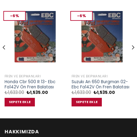
-6%
-6%
FREN VE EKIPMANLARI
FREN VE EKIPMANLARI
Honda Cbr 500 R 13- Ebc
Suzukı An 650 Burgman 02-
Fa142V Ön Fren Balatası
Ebc Fa142V Ön Fren Balatası
Orijinal
Şu
Orijinal
Şu
₺
1,633.00
₺
1,535.00
₺
1,633.00
₺
1,535.00
fiyat:
andaki
fiyat:
andaki
₺1,633.00.
fiyat:
₺1,633.00.
fiyat:
SEPETE EKLE
SEPETE EKLE
.
₺1,535.00.
₺1,535.00.
HAKKIMIZDA