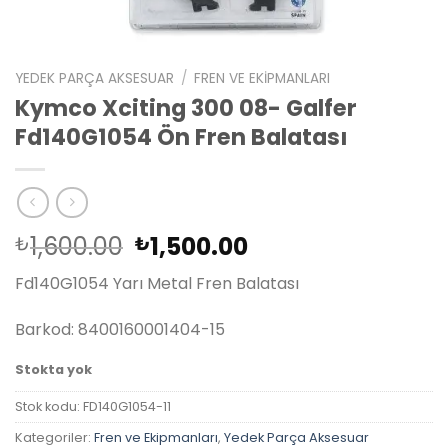
YEDEK PARÇA AKSESUAR
/
FREN VE EKIPMANLARI
Kymco Xciting 300 08- Galfer
Fd140G1054 Ön Fren Balatası
Orijinal
Şu
1,600.00
1,500.00
₺
₺
fiyat:
andaki
Fd140G1054 Yarı Metal Fren Balatası
₺1,600.00.
fiyat:
₺1,500.00.
Barkod: 8400160001404-15
Stokta yok
Stok kodu:
FD140G1054-11
Kategoriler:
Fren ve Ekipmanları
,
Yedek Parça Aksesuar