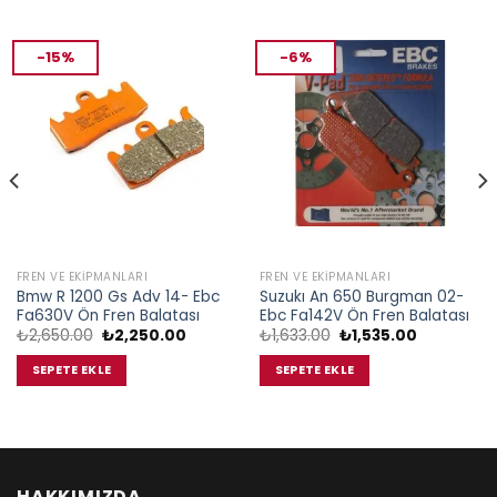
-15%
-6%
FREN VE EKIPMANLARI
FREN VE EKIPMANLARI
Bmw R 1200 Gs Adv 14- Ebc
Suzukı An 650 Burgman 02-
Fa630V Ön Fren Balatası
Ebc Fa142V Ön Fren Balatası
Orijinal
Şu
Orijinal
Şu
₺
2,650.00
₺
2,250.00
₺
1,633.00
₺
1,535.00
fiyat:
andaki
fiyat:
andaki
₺2,650.00.
fiyat:
₺1,633.00.
fiyat:
SEPETE EKLE
SEPETE EKLE
00.
₺2,250.00.
₺1,535.00.
HAKKIMIZDA