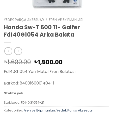
YEDEK PARÇA AKSESUAR
/
FREN VE EKIPMANLARI
Honda Sw-T 600 11- Galfer
Fd140G1054 Arka Balata
Orijinal
Şu
1,600.00
1,500.00
₺
₺
fiyat:
andaki
Fd140G1054 Yarı Metal Fren Balatası
₺1,600.00.
fiyat:
₺1,500.00.
Barkod: 8400160001404-1
Stokta yok
Stok kodu:
FD140G1054-21
Kategoriler:
Fren ve Ekipmanları
,
Yedek Parça Aksesuar