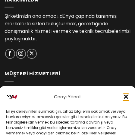
Şirketimizin ana amacı, dünya çapında tanınmış
markalarla sizleri buluşturmak, gerektiğinde
danışmanlık hizmeti vermek ve teknik tecrübelerimizi
paylaşmaktır.
MÜŞTERİ HİZMETLERİ
İptal ve İade Koşulları
Onayı Yönet
Kargo ve Teslimat
En iyi deneyimleri sunmak için, cihaz bilgilerini saklamak ve/veya
Kişisel Verilerin Korunması
bunlara erişmek amacıyla çerezler gibi teknolojiler kullanıyoruz. Bu
teknolojilere izin vermek, bu sitedeki tarama davranışı veya
Mesafeli Satış Sözleşmesi
benzersiz kimlikler gibi verileri işlememize izin verecektir. Onay
vermemek veya onayı geri çekmek, belirli özellikleri ve işlevleri