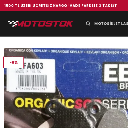
İçeriğe
1500 TL ÜZERI ÜCRETSIZ KARGO! VADE FARKSIZ 3 TAKSIT
atla
MOTOSIKLET LAS
-6%