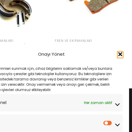
MANLARI
FREN VE EKIPMANLARI
150 Pcx 125/150 Dio
Bmw R 1200 R Nıne T 14- Ebc
 H352 Yaylı Kampana
Fa630V Ön Fren Balatası
Onayı Yönet
Orijinal
Şu
₺
2,650.00
₺
2,250.00
fiyat:
andaki
rijinal
Şu
₺
1,270.00
₺2,650.00.
fiyat:
iyat:
andaki
SEPETE EKLE
yimleri sunmak için, cihaz bilgilerini saklamak ve/veya bunlara
₺2,250.00.
₺1,350.00.
fiyat:
LE
ıyla çerezler gibi teknolojiler kullanıyoruz. Bu teknolojilere izin
₺1,270.00.
sitedeki tarama davranışı veya benzersiz kimlikler gibi verileri
izin verecektir. Onay vermemek veya onayı geri çekmek, belirli
e işlevleri olumsuz etkileyebilir.
onel
Her zaman aktif
İstatistik