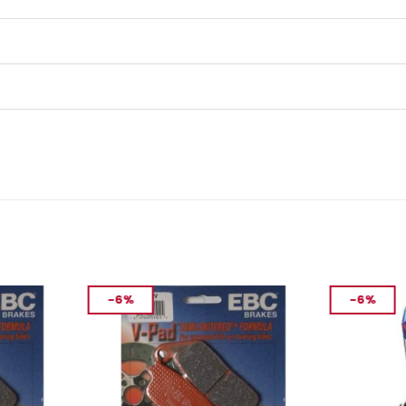
-6%
-6%