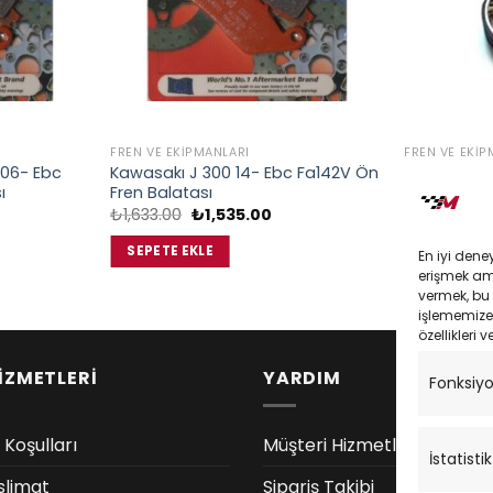
FREN VE EKIPMANLARI
FREN VE EKIP
06- Ebc
Kawasakı J 300 14- Ebc Fa142V Ön
Honda Cbf 
ı
Fren Balatası
Spacy Ebc
Fren Seti
Orijinal
Şu
₺
1,633.00
₺
1,535.00
daki
fiyat:
andaki
O
₺
1,350.00
at:
₺1,633.00.
fiyat:
f
SEPETE EKLE
En iyi dene
,535.00.
₺1,535.00.
SEPETE EK
erişmek amac
vermek, bu 
işlememize 
özellikleri v
İZMETLERİ
YARDIM
Fonksiy
 Koşulları
Müşteri Hizmetleri
İstatistik
slimat
Sipariş Takibi