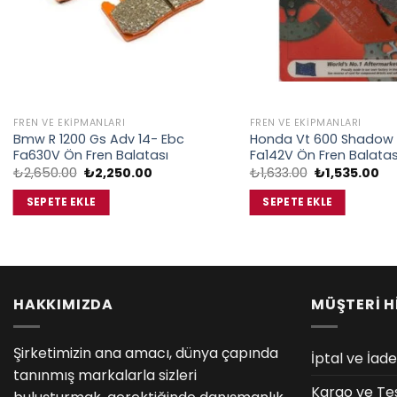
FREN VE EKIPMANLARI
FREN VE EKIPMANLARI
Bmw R 1200 Gs Adv 14- Ebc
Honda Vt 600 Shadow 
Fa630V Ön Fren Balatası
Fa142V Ön Fren Balatas
Orijinal
Şu
Orijinal
Şu
₺
2,650.00
₺
2,250.00
₺
1,633.00
₺
1,535.00
fiyat:
andaki
fiyat:
an
₺2,650.00.
fiyat:
₺1,633.00.
fiy
SEPETE EKLE
SEPETE EKLE
₺2,250.00.
₺1
HAKKIMIZDA
MÜŞTERİ H
Şirketimizin ana amacı, dünya çapında
İptal ve İade
tanınmış markalarla sizleri
Kargo ve Te