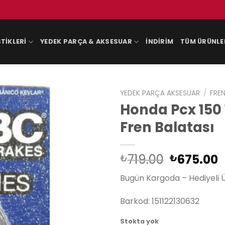
TIKLERI
YEDEK PARÇA & AKSESUAR
İNDIRIM
TÜM ÜRÜNLE
YEDEK PARÇA AKSESUAR
/
FREN
Honda Pcx 150 
Fren Balatası
Orijinal
719.00
675.00
₺
₺
fiyat:
a
Bugün Kargoda – Hediyeli 
₺719.00.
f
₺
Barkod: 151122130632
Stokta yok