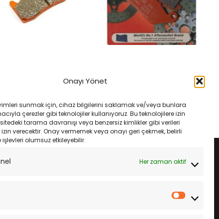
MANLARI
FREN VE EKIPMANLARI
er Exp 1200Xc 16- Ebc
Yamaha Wr 250 X 08- Ebc Fa142V
Onayı Yönet
Fren Balatası
Ön Fren Balatası
Orijinal
Şu
Orijinal
Şu
₺
2,250.00
₺
1,633.00
₺
1,535.00
fiyat:
andaki
fiyat:
andaki
yimleri sunmak için, cihaz bilgilerini saklamak ve/veya bunlara
₺2,650.00.
fiyat:
₺1,633.00.
fiyat:
LE
SEPETE EKLE
ıyla çerezler gibi teknolojiler kullanıyoruz. Bu teknolojilere izin
₺2,250.00.
₺1,535.00.
sitedeki tarama davranışı veya benzersiz kimlikler gibi verileri
izin verecektir. Onay vermemek veya onayı geri çekmek, belirli
e işlevleri olumsuz etkileyebilir.
onel
Her zaman aktif
İstatistik