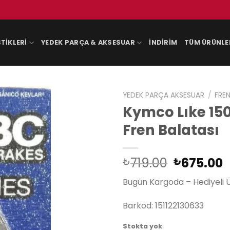
TIKLERI
YEDEK PARÇA & AKSESUAR
İNDIRIM
TÜM ÜRÜNLE
YEDEK PARÇA AKSESUAR
/
FREN
Kymco Lıke 150
Fren Balatası
Orijinal
719.00
675.00
₺
₺
fiyat:
a
Bugün Kargoda – Hediyeli 
₺719.00.
f
₺
Barkod: 151122130633
Stokta yok