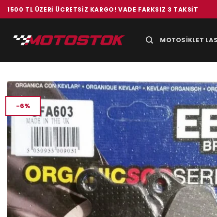
İçeriğe
1500 TL ÜZERI ÜCRETSIZ KARGO! VADE FARKSIZ 3 TAKSIT
atla
MOTOSIKLET LAS
-6%