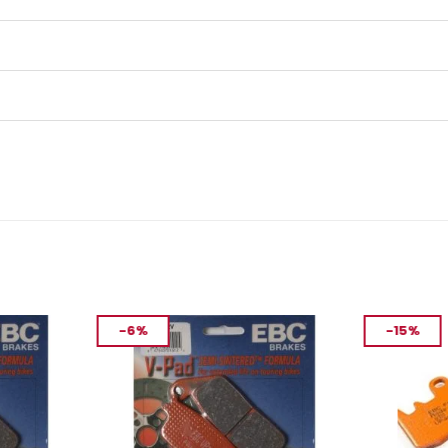
-6%
-15%