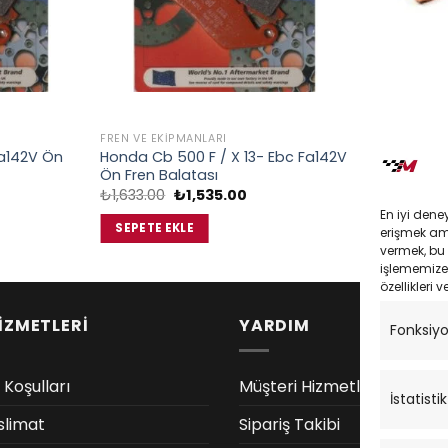
FREN VE EKIPMANLARI
FREN VE EKIP
a142V Ön
Honda Cb 500 F / X 13- Ebc Fa142V
Trıumph Tıg
Ön Fren Balatası
Fa630V Ön 
Orijinal
Şu
₺
1,633.00
₺
1,535.00
₺
2,650.00
daki
fiyat:
andaki
En iyi dene
at:
₺1,633.00.
fiyat:
SEPETE EKLE
SEPETE EK
erişmek amac
,535.00.
₺1,535.00.
vermek, bu 
işlememize 
özellikleri v
İZMETLERİ
YARDIM
Fonksiy
 Koşulları
Müşteri Hizmetleri
İstatistik
slimat
Sipariş Takibi