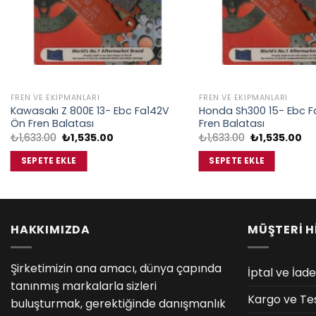
FREN VE EKIPMANLARI
FREN VE EKIPMANLARI
Kawasakı Z 800E 13- Ebc Fa142V
Honda Sh300 15- Ebc F
Ön Fren Balatası
Fren Balatası
Orijinal
Şu
Orijinal
Şu
₺
1,633.00
₺
1,535.00
₺
1,633.00
₺
1,535.00
fiyat:
andaki
fiyat:
an
₺1,633.00.
fiyat:
₺1,633.00.
fiy
SEPETE EKLE
SEPETE EKLE
₺1,535.00.
₺1
HAKKIMIZDA
MÜŞTERİ H
Şirketimizin ana amacı, dünya çapında
İptal ve İade
tanınmış markalarla sizleri
Kargo ve Te
buluşturmak, gerektiğinde danışmanlık