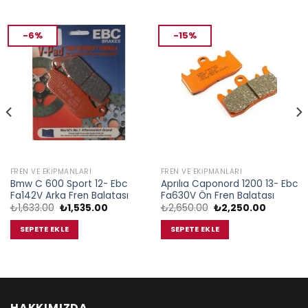
-6%
-15%
FREN VE EKIPMANLARI
FREN VE EKIPMANLARI
Bmw C 600 Sport 12- Ebc
Aprılıa Caponord 1200 13- Ebc
Fa142V Arka Fren Balatası
Fa630V Ön Fren Balatası
Orijinal
Şu
Orijinal
Şu
₺
1,633.00
₺
1,535.00
₺
2,650.00
₺
2,250.00
fiyat:
andaki
fiyat:
andaki
₺1,633.00.
fiyat:
₺2,650.00.
fiyat:
SEPETE EKLE
SEPETE EKLE
00.
₺1,535.00.
₺2,250.0
HAKKIMIZDA