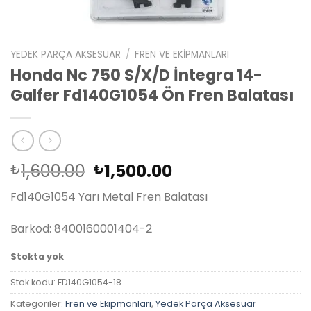
YEDEK PARÇA AKSESUAR
/
FREN VE EKIPMANLARI
Honda Nc 750 S/X/D İntegra 14-
Galfer Fd140G1054 Ön Fren Balatası
Orijinal
Şu
1,600.00
1,500.00
₺
₺
fiyat:
andaki
Fd140G1054 Yarı Metal Fren Balatası
₺1,600.00.
fiyat:
₺1,500.00.
Barkod: 8400160001404-2
Stokta yok
Stok kodu:
FD140G1054-18
Kategoriler:
Fren ve Ekipmanları
,
Yedek Parça Aksesuar