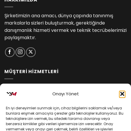
Şirketimizin ana amacı, dünya çapında tanınmış
markalarla sizleri buluşturmak, gerektiğinde
danışmanlık hizmeti vermek ve teknik tecrübelerimizi
paylaşmaktır.
MÜŞTERİ HİZMETLERİ
İptal ve İade Koşulları
Onayı Yönet
Kargo ve Teslimat
En iyi deneyimleri sunmak için, cihaz bilgilerini saklamak ve/veya
Kişisel Verilerin Korunması
bunlara erişmek amacıyla çerezler gibi teknolojiler kullanıyoruz. Bu
teknolojilere izin vermek, bu sitedeki tarama davranışı veya
Mesafeli Satış Sözleşmesi
benzersiz kimlikler gibi verileri işlememize izin verecektir. Onay
vermemek veya onayı geri çekmek, belirli özellikleri ve işlevleri