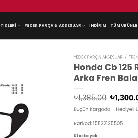
TIKLERI
YEDEK PARÇA & AKSESUAR
İNDIRIM
TÜM ÜRÜNLE
YEDEK PARÇA AKSESUAR
/
FREN
Honda Cb 125 R
Arka Fren Bala
Orijinal
1,385.00
1,300.
₺
₺
fiyat:
Bugün Kargoda – Hediyeli 
₺1,385.
Barkod: 151122125505
Stokta yok