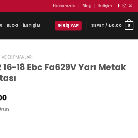
Hakkımızda
Blog
İletişim
R
BLOG
İLETIŞIM
GIRIŞ YAP
SEPET /
₺
0.00
0
 VE EKIPMANLARI
 16-18 Ebc Fa629V Yarı Metak
tası
Şu
00
andaki
Ürün
00.
fiyat:
₺1,300.00.