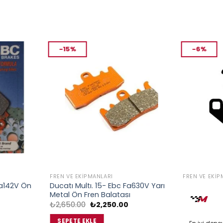
-15%
-6%
FREN VE EKIPMANLARI
FREN VE EKIP
a142V Ön
Ducatı Multı. 15- Ebc Fa630V Yarı
Peugeot Dja
Metal Ön Fren Balatası
Fd075G1054
Orijinal
Şu
O
₺
2,650.00
₺
2,250.00
₺
1,235.00
daki
fiyat:
andaki
f
at:
₺2,650.00.
fiyat:
₺
SEPETE EKLE
SEPETE EK