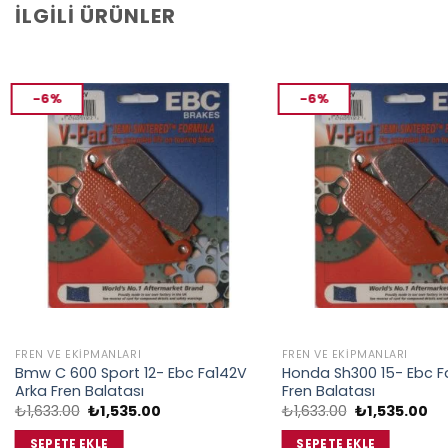
İLGILI ÜRÜNLER
-6%
-6%
FREN VE EKIPMANLARI
FREN VE EKIPMANLARI
Bmw C 600 Sport 12- Ebc Fa142V
Honda Sh300 15- Ebc F
Arka Fren Balatası
Fren Balatası
Orijinal
Şu
Orijinal
Şu
₺
1,633.00
₺
1,535.00
₺
1,633.00
₺
1,535.00
fiyat:
andaki
fiyat:
an
₺1,633.00.
fiyat:
₺1,633.00.
fiy
SEPETE EKLE
SEPETE EKLE