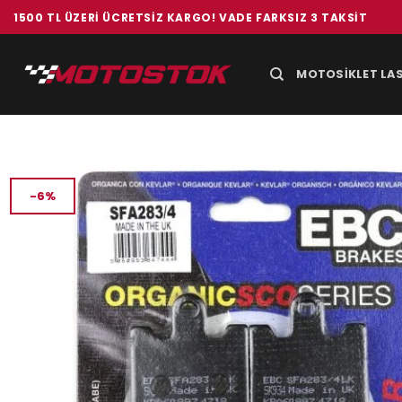
İçeriğe
1500 TL ÜZERI ÜCRETSIZ KARGO! VADE FARKSIZ 3 TAKSIT
atla
MOTOSIKLET LAS
-6%