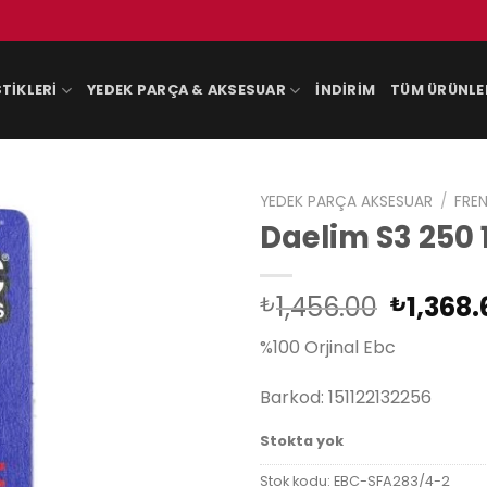
TIKLERI
YEDEK PARÇA & AKSESUAR
İNDIRIM
TÜM ÜRÜNLE
YEDEK PARÇA AKSESUAR
/
FREN
Daelim S3 250 
Orijina
1,456.00
1,368.
₺
₺
fiyat:
%100 Orjinal Ebc
₺1,456.
Barkod: 151122132256
Stokta yok
Stok kodu:
EBC-SFA283/4-2