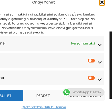
00 F / X 13- Ebc Fa142V
Kawasakı J 300 14- Ebc Fa142V Ön
Onayı Yönet
latası
Fren Balatası
rijinal
Şu
Orijinal
Şu
₺
1,535.00
₺
1,633.00
₺
1,535.00
iyat:
andaki
fiyat:
andaki
yimleri sunmak için, cihaz bilgilerini saklamak ve/veya bunlara
1,633.00.
fiyat:
₺1,633.00.
fiyat:
LE
SEPETE EKLE
ıyla çerezler gibi teknolojiler kullanıyoruz. Bu teknolojilere izin
₺1,535.00.
₺1,535.00.
sitedeki tarama davranışı veya benzersiz kimlikler gibi verileri
izin verecektir. Onay vermemek veya onayı geri çekmek, belirli
e işlevleri olumsuz etkileyebilir.
onel
Her zaman aktif
İstatistik
ma
Pazarla
WhatsApp Destek
BUL ET
REDDET
TERCIHLERI KAYDET
z
Çerez Politikası
Gizlilik Bildirimi
DAHA FAZLA BILGI
KABUL ET