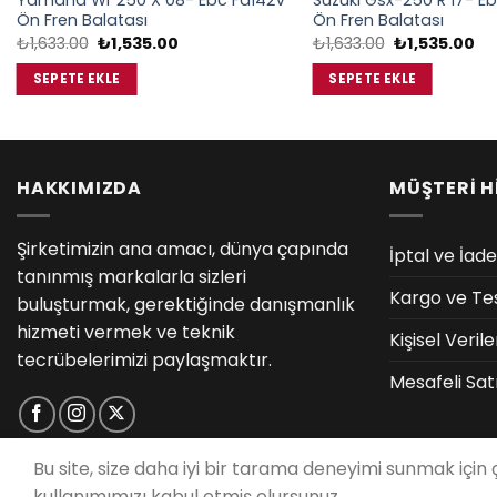
Yamaha Wr 250 X 08- Ebc Fa142V
Suzukı Gsx-250 R 17- E
Ön Fren Balatası
Ön Fren Balatası
Orijinal
Şu
Orijinal
Şu
₺
1,633.00
₺
1,535.00
₺
1,633.00
₺
1,535.00
fiyat:
andaki
fiyat:
an
₺1,633.00.
fiyat:
₺1,633.00.
fiy
SEPETE EKLE
SEPETE EKLE
₺1,535.00.
₺1
HAKKIMIZDA
MÜŞTERİ H
Şirketimizin ana amacı, dünya çapında
İptal ve İade
tanınmış markalarla sizleri
Kargo ve Te
buluşturmak, gerektiğinde danışmanlık
hizmeti vermek ve teknik
Kişisel Veri
tecrübelerimizi paylaşmaktır.
Mesafeli Sat
Bu site, size daha iyi bir tarama deneyimi sunmak için
kullanımımızı kabul etmiş olursunuz.