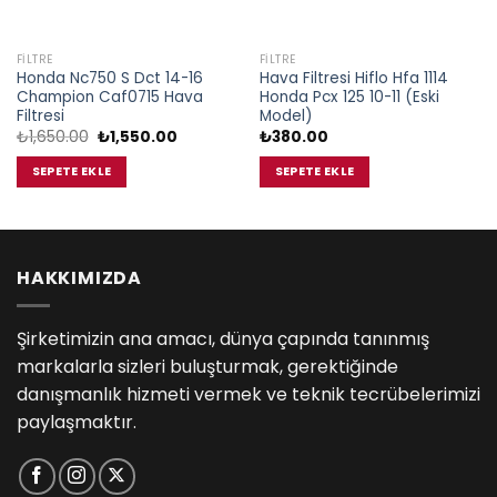
FILTRE
FILTRE
Honda Nc750 S Dct 14-16
Hava Filtresi Hiflo Hfa 1114
Champion Caf0715 Hava
Honda Pcx 125 10-11 (Eski
Filtresi
Model)
Orijinal
Şu
₺
1,650.00
₺
1,550.00
₺
380.00
fiyat:
andaki
₺1,650.00.
fiyat:
SEPETE EKLE
SEPETE EKLE
₺1,550.00.
HAKKIMIZDA
Şirketimizin ana amacı, dünya çapında tanınmış
markalarla sizleri buluşturmak, gerektiğinde
danışmanlık hizmeti vermek ve teknik tecrübelerimizi
paylaşmaktır.