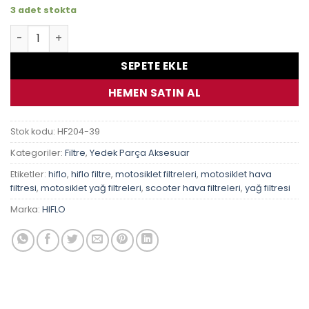
3 adet stokta
Honda Fsc400 Sılverwıng (Fjs400) 06-09 Hiflo Hf204 Yağ 
SEPETE EKLE
HEMEN SATIN AL
Stok kodu:
HF204-39
Kategoriler:
Filtre
,
Yedek Parça Aksesuar
Etiketler:
hiflo
,
hiflo filtre
,
motosiklet filtreleri
,
motosiklet hava
filtresi
,
motosiklet yağ filtreleri
,
scooter hava filtreleri
,
yağ filtresi
Marka:
HIFLO