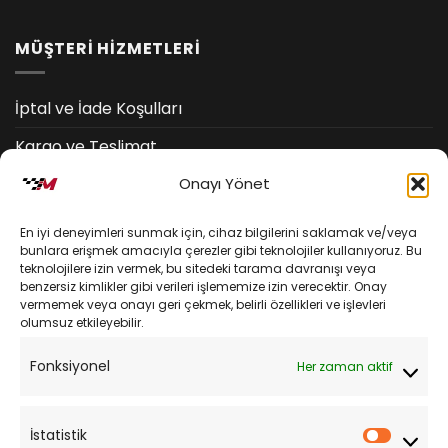
MÜŞTERİ HİZMETLERİ
İptal ve İade Koşulları
Kargo ve Teslimat
Onayı Yönet
Kişisel Verilerin Korunması
Mesafeli Satış Sözleşmesi
En iyi deneyimleri sunmak için, cihaz bilgilerini saklamak ve/veya
bunlara erişmek amacıyla çerezler gibi teknolojiler kullanıyoruz. Bu
teknolojilere izin vermek, bu sitedeki tarama davranışı veya
YARDIM
benzersiz kimlikler gibi verileri işlememize izin verecektir. Onay
vermemek veya onayı geri çekmek, belirli özellikleri ve işlevleri
olumsuz etkileyebilir.
Müşteri Hizmetleri
Fonksiyonel
Her zaman aktif
Sipariş Takibi
Sıkça Sorulan Sorular
İstatistik
İstatist