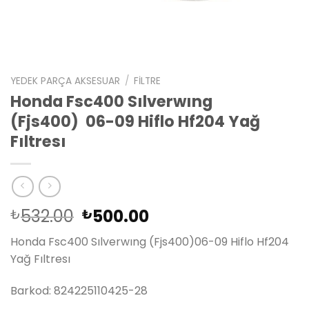
YEDEK PARÇA AKSESUAR
/
FILTRE
Honda Fsc400 Sılverwıng
(Fjs400) 06-09 Hiflo Hf204 Yağ
Fıltresı
Orijinal
Şu
532.00
500.00
₺
₺
fiyat:
andaki
Honda Fsc400 Sılverwıng (Fjs400)06-09 Hiflo Hf204
₺532.00.
fiyat:
Yağ Fıltresı
₺500.00.
Barkod: 824225110425-28