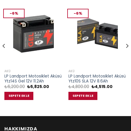
-6%
-6%
AKÜ
AKÜ
LP Landport Motosiklet Aküsü
LP Landport Motosiklet Aküsü
Ytz14S Gel 12V 11.2Ah
Ytz10S SLA 12V 8.6Ah
Orijinal
Şu
Orijinal
Şu
₺
6,200.00
₺
5,825.00
₺
4,800.00
₺
4,515.00
fiyat:
andaki
fiyat:
andaki
.
₺6,200.00.
fiyat:
₺4,800.00.
fiyat:
SEPETE EKLE
SEPETE EKLE
₺5,825.00.
₺4,515.00
HAKKIMIZDA