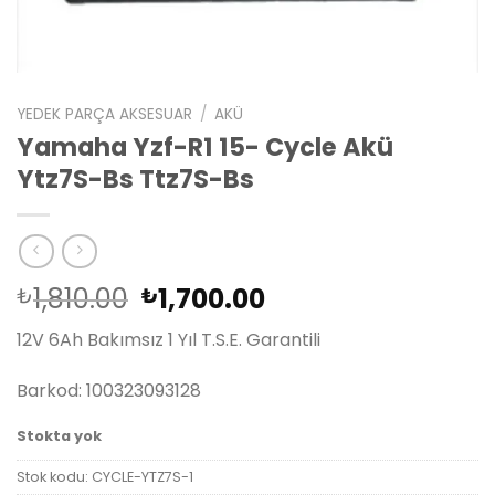
YEDEK PARÇA AKSESUAR
/
AKÜ
Yamaha Yzf-R1 15- Cycle Akü
Ytz7S-Bs Ttz7S-Bs
Orijinal
Şu
1,810.00
1,700.00
₺
₺
fiyat:
andaki
12V 6Ah Bakımsız 1 Yıl T.S.E. Garantili
₺1,810.00.
fiyat:
₺1,700.00.
Barkod: 100323093128
Stokta yok
Stok kodu:
CYCLE-YTZ7S-1