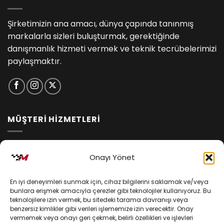
Şirketimizin ana amacı, dünya çapında tanınmış
markalarla sizleri buluşturmak, gerektiğinde
danışmanlık hizmeti vermek ve teknik tecrübelerimizi
paylaşmaktır.
MÜŞTERİ HİZMETLERİ
İptal ve İade Koşulları
Onayı Yönet
Kargo ve Teslimat
En iyi deneyimleri sunmak için, cihaz bilgilerini saklamak ve/veya
Kişisel Verilerin Korunması
bunlara erişmek amacıyla çerezler gibi teknolojiler kullanıyoruz. Bu
teknolojilere izin vermek, bu sitedeki tarama davranışı veya
Mesafeli Satış Sözleşmesi
benzersiz kimlikler gibi verileri işlememize izin verecektir. Onay
vermemek veya onayı geri çekmek, belirli özellikleri ve işlevleri