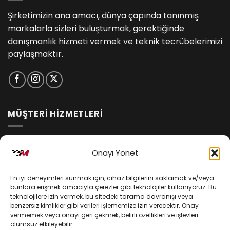
Şirketimizin ana amacı, dünya çapında tanınmış
markalarla sizleri buluşturmak, gerektiğinde
danışmanlık hizmeti vermek ve teknik tecrübelerimizi
paylaşmaktır.
MÜŞTERİ HİZMETLERİ
İptal ve İade Koşulları
Onayı Yönet
Kargo ve Teslimat
En iyi deneyimleri sunmak için, cihaz bilgilerini saklamak ve/veya
Kişisel Verilerin Korunması
bunlara erişmek amacıyla çerezler gibi teknolojiler kullanıyoruz. Bu
teknolojilere izin vermek, bu sitedeki tarama davranışı veya
Mesafeli Satış Sözleşmesi
benzersiz kimlikler gibi verileri işlememize izin verecektir. Onay
vermemek veya onayı geri çekmek, belirli özellikleri ve işlevleri
olumsuz etkileyebilir.