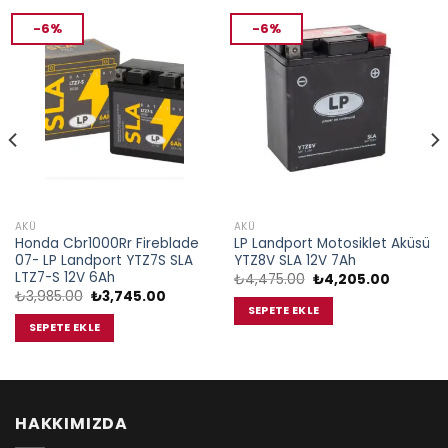
-6%
-6%
AKÜ
AKÜ
Honda Cbr1000Rr Fireblade
LP Landport Motosiklet Aküsü
07- LP Landport YTZ7S SLA
YTZ8V SLA 12V 7Ah
LTZ7-S 12V 6Ah
Orijinal
Şu
₺
4,475.00
₺
4,205.00
fiyat:
andaki
Orijinal
Şu
₺
3,985.00
₺
3,745.00
₺4,475.00.
fiyat:
fiyat:
andaki
SEPETE EKLE
.
₺4,205.0
₺3,985.00.
fiyat:
SEPETE EKLE
₺3,745.00.
HAKKIMIZDA