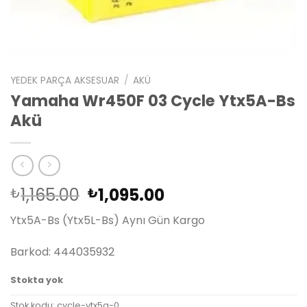
YEDEK PARÇA AKSESUAR
/
AKÜ
Yamaha Wr450F 03 Cycle Ytx5A-Bs
Akü
Orijinal
Şu
1,165.00
1,095.00
₺
₺
fiyat:
andaki
Ytx5A-Bs (Ytx5L-Bs) Aynı Gün Kargo
₺1,165.00.
fiyat:
₺1,095.00.
Barkod: 444035932
Stokta yok
Stok kodu:
cycle-ytx5a-0