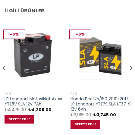
İLGILI ÜRÜNLER
-6%
-6%
AKÜ
AKÜ
LP Landport Motosiklet Aküsü
Honda Pcx 125/150 2010-2017
YTZ8V SLA 12V 7Ah
LP Landport YTZ7S SLA LTZ7-S
12V 6Ah
Orijinal
Şu
₺
4,475.00
₺
4,205.00
fiyat:
andaki
Orijinal
Şu
₺
3,985.00
₺
3,745.00
₺4,475.00.
fiyat:
fiyat:
andaki
SEPETE EKLE
00.
₺4,205.00.
₺3,985.00.
fiyat:
SEPETE EKLE
₺3,745.0