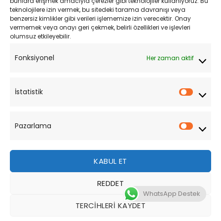
bunlara erişmek amacıyla çerezler gibi teknolojiler kullanıyoruz. Bu
teknolojilere izin vermek, bu sitedeki tarama davranışı veya
Mesafeli Satış Sözleşmesi
benzersiz kimlikler gibi verileri işlememize izin verecektir. Onay
vermemek veya onayı geri çekmek, belirli özellikleri ve işlevleri
olumsuz etkileyebilir.
YARDIM
Fonksiyonel
Her zaman aktif
Müşteri Hizmetleri
Sipariş Takibi
İstatistik
İstatist
Sıkça Sorulan Sorular
Pazarlama
Pazarl
KABUL ET
REDDET
Bu site, size daha iyi bir tarama deneyimi sunmak için
WhatsApp Destek
çerezler kullanmaktadır. Bu web sitesinde gezinerek,
TERCIHLERI KAYDET
çerez kullanımımızı kabul etmiş olursunuz.