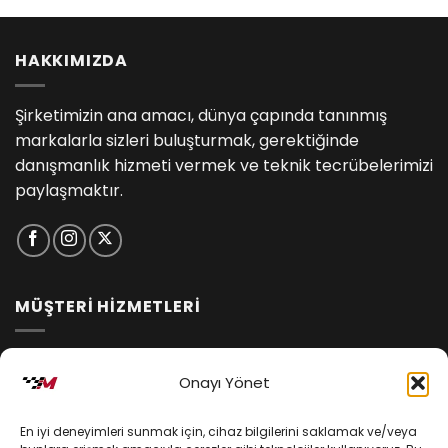
HAKKIMIZDA
Şirketimizin ana amacı, dünya çapında tanınmış
markalarla sizleri buluşturmak, gerektiğinde
danışmanlık hizmeti vermek ve teknik tecrübelerimizi
paylaşmaktır.
MÜŞTERİ HİZMETLERİ
İptal ve İade Koşulları
Onayı Yönet
Kargo ve Teslimat
En iyi deneyimleri sunmak için, cihaz bilgilerini saklamak ve/veya
Kişisel Verilerin Korunması