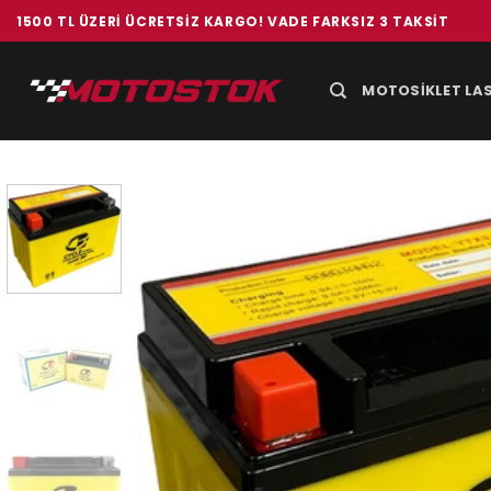
İçeriğe
1500 TL ÜZERI ÜCRETSIZ KARGO! VADE FARKSIZ 3 TAKSIT
atla
MOTOSIKLET LAS