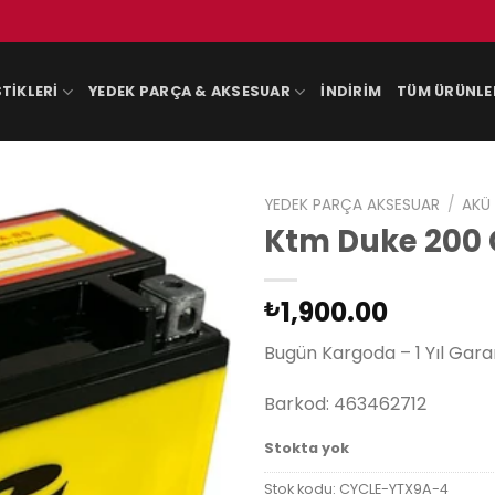
TIKLERI
YEDEK PARÇA & AKSESUAR
İNDIRIM
TÜM ÜRÜNLE
YEDEK PARÇA AKSESUAR
/
AKÜ
Ktm Duke 200 
1,900.00
₺
Bugün Kargoda – 1 Yıl Gara
Barkod: 463462712
Stokta yok
Stok kodu:
CYCLE-YTX9A-4