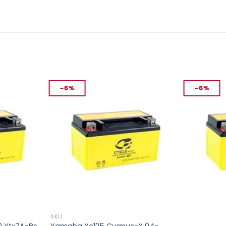
-6%
-6%
AKÜ
AKÜ