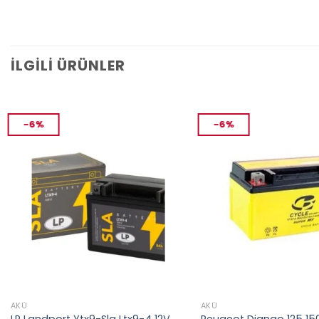
İLGILI ÜRÜNLER
-6%
-6%
AKÜ
AKÜ