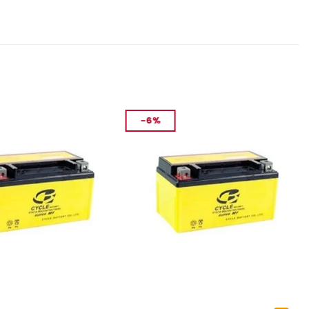
-6%
AKÜ