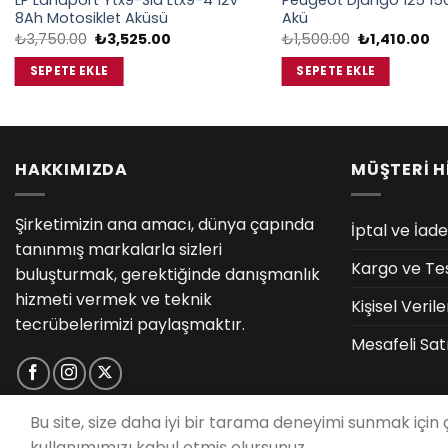
LP Landport Ytx9-Sla Ltx9-4 12V
Peugeot Django 125 15
8Ah Motosiklet Aküsü
Akü
Orijinal
Şu
Orijinal
Şu
₺
3,750.00
₺
3,525.00
₺
1,500.00
₺
1,410.00
fiyat:
andaki
fiyat:
an
₺3,750.00.
fiyat:
₺1,500.00.
fiy
SEPETE EKLE
SEPETE EKLE
₺3,525.00.
₺1
HAKKIMIZDA
MÜŞTERİ H
Şirketimizin ana amacı, dünya çapında
İptal ve İade
tanınmış markalarla sizleri
Kargo ve Te
buluşturmak, gerektiğinde danışmanlık
hizmeti vermek ve teknik
Kişisel Veri
tecrübelerimizi paylaşmaktır.
Mesafeli Sat
Bu site, size daha iyi bir tarama deneyimi sunmak için
kullanımımızı kabul etmiş olursunuz.