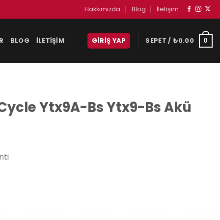
Hakkımızda
Blog
İletişim
R
BLOG
İLETIŞIM
GIRIŞ YAP
SEPET /
₺
0.00
0
Cycle Ytx9A-Bs Ytx9-Bs Akü
nti