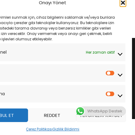
inja 250R 08-12 Cycle
Kymco People 125 00-10 Cycle
Onayı Yönet
kü
Ytx7A-Bs Akü
Orijinal
Şu
Orijinal
Şu
₺
1,410.00
₺
1,500.00
₺
1,410.00
fiyat:
andaki
fiyat:
andaki
yimleri sunmak için, cihaz bilgilerini saklamak ve/veya bunlara
₺1,500.00.
fiyat:
₺1,500.00.
fiyat:
LE
SEPETE EKLE
ıyla çerezler gibi teknolojiler kullanıyoruz. Bu teknolojilere izin
₺1,410.00.
₺1,410.00.
sitedeki tarama davranışı veya benzersiz kimlikler gibi verileri
izin verecektir. Onay vermemek veya onayı geri çekmek, belirli
e işlevleri olumsuz etkileyebilir.
onel
Her zaman aktif
İstatistik
ma
Pazarla
WhatsApp Destek
BUL ET
REDDET
TERCIHLERI KAYDET
z
Çerez Politikası
Gizlilik Bildirimi
DAHA FAZLA BILGI
KABUL ET