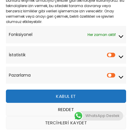
bunlara erişmek amacıyla çerezler gibi teknolojiler kullanıyoruz. Bu
teknolojilere izin vermek, bu sitedeki tarama davranışı veya
Mesafeli Satış Sözleşmesi
benzersiz kimlikler gibi verileri işlememize izin verecektir. Onay
vermemek veya onayı geri çekmek, belirli özellikleri ve işlevleri
olumsuz etkileyebilir.
YARDIM
Fonksiyonel
Her zaman aktif
Müşteri Hizmetleri
Sipariş Takibi
İstatistik
İstatist
Sıkça Sorulan Sorular
Pazarlama
Pazarl
KABUL ET
REDDET
Bu site, size daha iyi bir tarama deneyimi sunmak için
WhatsApp Destek
çerezler kullanmaktadır. Bu web sitesinde gezinerek,
TERCIHLERI KAYDET
çerez kullanımımızı kabul etmiş olursunuz.