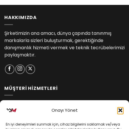
HAKKIMIZDA
Şirketimizin ana amacı, dünya çapında tanınmış
markalarla sizleri buluşturmak, gerektiğinde
danışmanlık hizmeti vermek ve teknik tecrübelerimizi
paylaşmaktır.
MÜŞTERİ HİZMETLERİ
İptal ve İade Koşulları
Onayı Yönet
Kargo ve Teslimat
En iyi deneyimleri sunmak için, cihaz bilgilerini saklamak ve/veya
Kişisel Verilerin Korunması