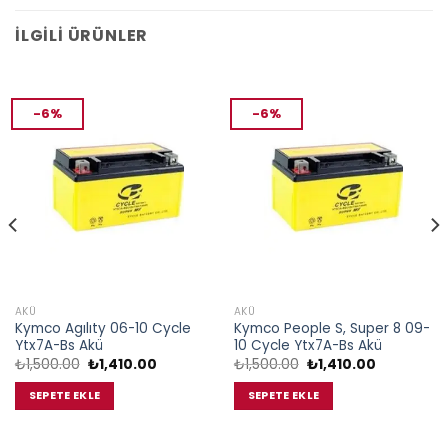
İLGILI ÜRÜNLER
-6%
-6%
AKÜ
AKÜ
Kymco Agılıty 06-10 Cycle
Kymco People S, Super 8 09-
Ytx7A-Bs Akü
10 Cycle Ytx7A-Bs Akü
Orijinal
Şu
Orijinal
Şu
₺
1,500.00
₺
1,410.00
₺
1,500.00
₺
1,410.00
fiyat:
andaki
fiyat:
andaki
₺1,500.00.
fiyat:
₺1,500.00.
fiyat:
SEPETE EKLE
SEPETE EKLE
.
₺1,410.00.
₺1,410.00.